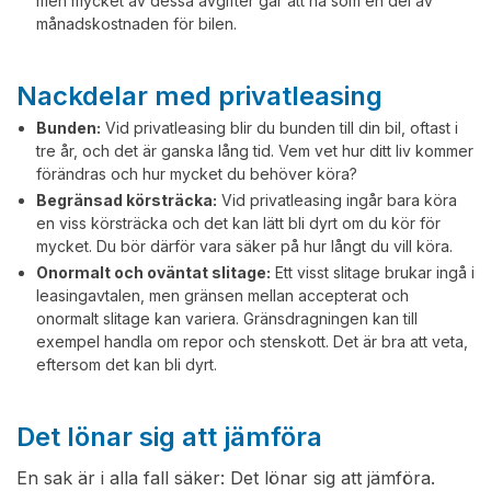
men mycket av dessa avgifter går att ha som en del av
månadskostnaden för bilen.
Nackdelar med privatleasing
Bunden:
Vid privatleasing blir du bunden till din bil, oftast i
tre år, och det är ganska lång tid. Vem vet hur ditt liv kommer
förändras och hur mycket du behöver köra?
Begränsad körsträcka:
Vid privatleasing ingår bara köra
en viss körsträcka och det kan lätt bli dyrt om du kör för
mycket. Du bör därför vara säker på hur långt du vill köra.
Onormalt och oväntat slitage:
Ett visst slitage brukar ingå i
leasingavtalen, men gränsen mellan accepterat och
onormalt slitage kan variera. Gränsdragningen kan till
exempel handla om repor och stenskott. Det är bra att veta,
eftersom det kan bli dyrt.
Det lönar sig att jämföra
En sak är i alla fall säker: Det lönar sig att jämföra.