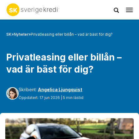
Tog
navi
SK
»
Nyheter
»
Privatleasing eller billån – vad är bäst för dig?
Privatleasing eller billån –
vad är bäst för dig?
Skribent:
Angelica Ljungquist
Oppdatert: 17 jun 2026 | 5 min lästid