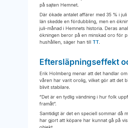
på sajten Hemnet.
Där ökade antalet affärer med 35 % i jul
län skedde en fördubbling, men en öknin
juli-månad i Hemnets historia. Deras anal
ökningen beror på en minskad oro för 
hushållen, säger han till
TT
.
Eftersläpningseffekt o
Erik Holmberg menar att det handlar om
våren har varit orolig, vilket gör att det 
blivit stabilare.
”Det är en tydlig vändning i hur folk u
framåt”.
Samtidigt är det en speciell sommar då 
har gjort att köpare har kunnat gå på visn
objekt.