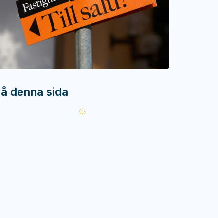
å denna sida
Läser
in...