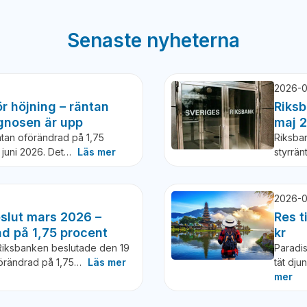
Senaste nyheterna
2026-0
r höjning – räntan
Riksb
gnosen är upp
maj 
tan oförändrad på 1,75
Riksba
7 juni 2026. Det…
Läs mer
styrrän
2026-0
slut mars 2026 –
Res t
ad på 1,75 procent
kr
Riksbanken beslutade den 19
Paradis
oförändrad på 1,75…
Läs mer
tät dju
mer