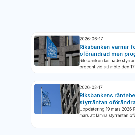
2026-06-17
Riksbanken varnar fö
oförändrad men pro
Riksbanken lämnade styrrän
procent vid sitt möte den 1
2026-03-17
Riksbankens räntebe
styrräntan oförändr
Uppdatering 19 mars 2026 
mars att lämna styrräntan 