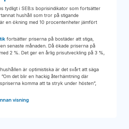
tydligt i SEB:s boprisindikator som fortsätter
artannat hushåll som tror på stigande
 är en ökning med 10 procentenheter jämfört
tik
fortsätter priserna på bostäder att stiga,
la den senaste månaden. Då ökade priserna på
med 2 %. Det ger en årlig prisutveckling på 3 %,
ushållen är optimistiska är det svårt att säga
 ”Om det blir en hackig återhämtning där
dspriserna komma att ta stryk under hösten”,
innan visning