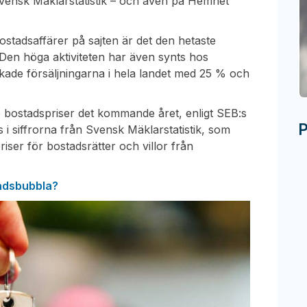
Svensk Mäklarstatistik – och även på Hemnet
stadsaffärer på sajten är det den hetaste
 Den höga aktiviteten har även synts hos
ade försäljningarna i hela landet med 25 % och
nde bostadspriser det kommande året, enligt SEB:s
P
 i siffrorna från Svensk Mäklarstatistik, som
iser för bostadsrätter och villor från
tadsbubbla?