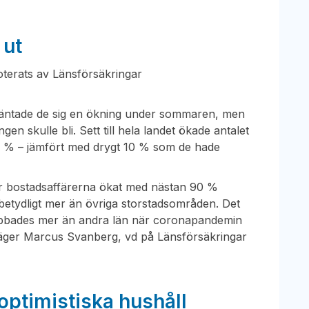
 ut
terats av Länsförsäkringar
 väntade de sig en ökning under sommaren, men
gen skulle bli. Sett till hela landet ökade antalet
5 % – jämfört med drygt 10 % som de hade
ar bostadsaffärerna ökat med nästan 90 %
 betydligt mer än övriga storstadsområden. Det
abbades mer än andra län när coronapandemin
”, säger Marcus Svanberg, vd på Länsförsäkringar
 optimistiska hushåll