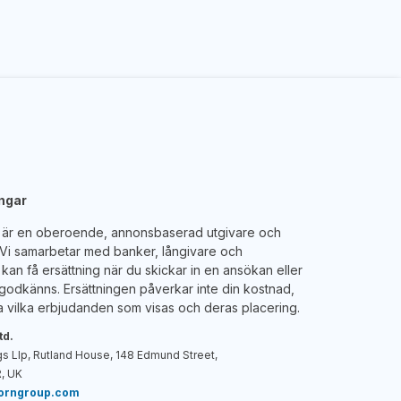
engar
e är en oberoende, annonsbaserad utgivare och
. Vi samarbetar med banker, långivare och
kan få ersättning när du skickar in en ansökan eller
godkänns. Ersättningen påverkar inte din kostnad,
 vilka erbjudanden som visas och deras placering.
td.
s Llp, Rutland House, 148 Edmund Street,
, UK
borngroup.com