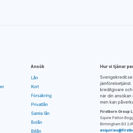
Ansök
Hur vi tjänar p
Sverigekredit.s
Lån
jämförelsetjänst
yer
Kort
kreditgivare och 
Försäkring
när din ansökan 
men kan påverka
Privatlån
Firstborn Group L
Samla lån
Squire Patton Bogg
Bolån
Birmingham B3 2JR
enquiries@first
Billån