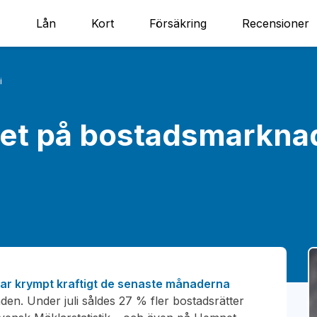
Lån
Kort
Försäkring
Recensioner
i
et på bostadsmarknade
ar krympt kraftigt de senaste månaderna
den. Under juli såldes 27 % fler bostadsrätter