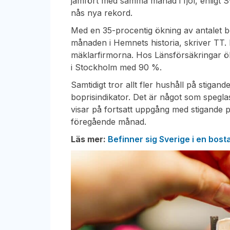
jämfört med samma månad i fjol, enligt 
nås nya rekord.
Med en 35-procentig ökning av antalet bo
månaden i Hemnets historia, skriver TT.
mäklarfirmorna. Hos Länsförsäkringar ök
i Stockholm med 90 %.
Samtidigt tror allt fler hushåll på stiga
boprisindikator. Det är något som speglas
visar på fortsatt uppgång med stigande pr
föregående månad.
Läs mer:
Befinner sig Sverige i en bos