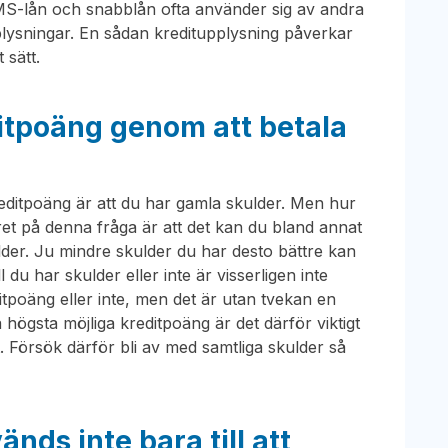
MS-lån och snabblån ofta använder sig av andra
plysningar. En sådan kreditupplysning påverkar
 sätt.
ditpoäng genom att betala
kreditpoäng är att du har gamla skulder. Men hur
ret på denna fråga är att det kan du bland annat
lder. Ju mindre skulder du har desto bättre kan
l du har skulder eller inte är visserligen inte
itpoäng eller inte, men det är utan tvekan en
 högsta möjliga kreditpoäng är det därför viktigt
t. Försök därför bli av med samtliga skulder så
nds inte bara till att