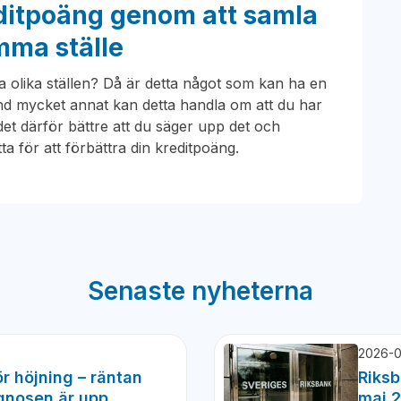
editpoäng genom att samla
mma ställe
ra olika ställen? Då är detta något som kan ha en
and mycket annat kan detta handla om att du har
 det därför bättre att du säger upp det och
ta för att förbättra din kreditpoäng.
Senaste nyheterna
2026-0
r höjning – räntan
Riksb
gnosen är upp
maj 