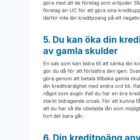
göra med att de företag som erbjuder S
företag än UC för att göra sina kreditup
därför inte din kreditpoäng på ett negativt
5. Du kan öka din kre
av gamla skulder
En sak som kan bidra till att sänka din 
gör du då för att förbättra den igen. Sva
göra genom att betala tillbaka gamla sku
din kreditvärdighet med andra ord bli. Ifal
något som avgör ifall du har en bra kred
starkt bidragande orsak. För att kunna få
att du har så lite obetalda lån som möjlig
fort det bara går.
6. Din kreditpoäng anvä