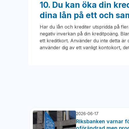
10. Du kan öka din kr
dina lån på ett och sa
Har du lån och krediter utspridda på fle
negativ inverkan på din kreditpoäng. Bl
ett kreditkort. Använder du inte detta är
använder dig av ett vanligt kontokort, det
2026-06-17
Riksbanken varnar fö
oförändrad men pro