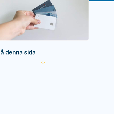
å denna sida
Läser
in...