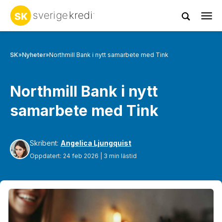
Tog
navi
SK
»
Nyheter
»
Northmill Bank i nytt samarbete med Tink
Northmill Bank i nytt
samarbete med Tink
Skribent:
Angelica Ljungquist
Oppdatert: 24 feb 2026 | 3 min lästid