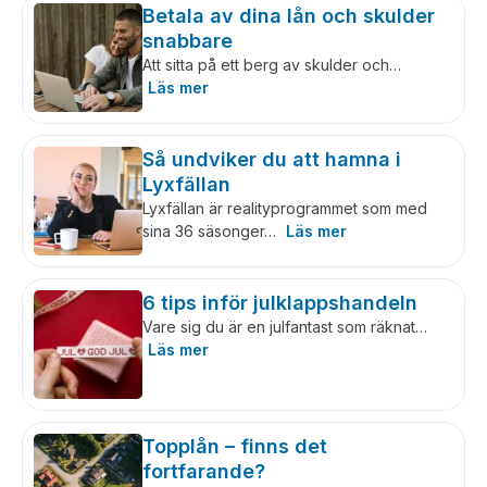
Betala av dina lån och skulder
snabbare
Att sitta på ett berg av skulder och…
Läs mer
Så undviker du att hamna i
Lyxfällan
Lyxfällan är realityprogrammet som med
sina 36 säsonger…
Läs mer
6 tips inför julklappshandeln
Vare sig du är en julfantast som räknat…
Läs mer
Topplån – finns det
fortfarande?