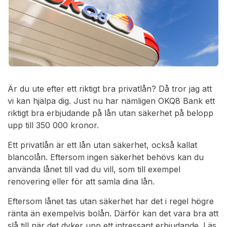
Är du ute efter ett riktigt bra privatlån? Då tror jag att
vi kan hjälpa dig. Just nu har nämligen OKQ8 Bank ett
riktigt bra erbjudande på lån utan säkerhet på belopp
upp till 350 000 kronor.
Ett privatlån är ett lån utan säkerhet, också kallat
blancolån. Eftersom ingen säkerhet behövs kan du
använda lånet till vad du vill, som till exempel
renovering eller för att samla dina lån.
Eftersom lånet tas utan säkerhet har det i regel högre
ränta än exempelvis bolån. Därför kan det vara bra att
slå till när det dyker upp ett intressant erbjudande. Läs