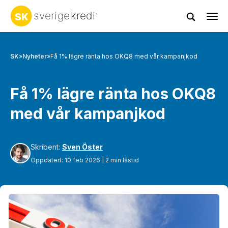
Tog
navi
SK
»
Nyheter
»
Få 1% lägre ränta hos OKQ8 med vår kampanjkod
Få 1% lägre ränta hos OKQ8
med vår kampanjkod
Skribent:
Sven Öster
Oppdatert: 10 feb 2026 | 2 min lästid