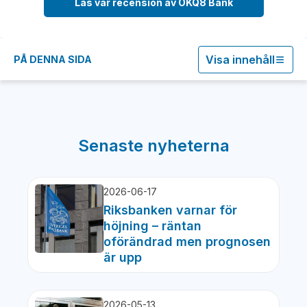
Läs vår recension av OKQ8 Bank
Visa innehåll
PÅ DENNA SIDA
Senaste nyheterna
2026-06-17
Riksbanken varnar för
höjning – räntan
oförändrad men prognosen
är upp
2026-05-13