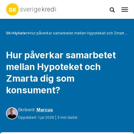
Tog
navi
SK
»
Nyheter
»
Hur påverkar samarbetet mellan Hypoteket och Zmarta dig som konsument?
Hur påverkar samarbetet
mellan Hypoteket och
Zmarta dig som
konsument?
Skribent:
Marcus
Oppdatert: 1 jul 2026 | 3 min lästid