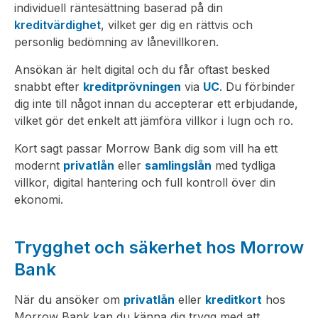
individuell räntesättning baserad på din
kreditvärdighet
, vilket ger dig en rättvis och
personlig bedömning av lånevillkoren.
Ansökan är helt digital och du får oftast besked
snabbt efter
kreditprövningen
via
UC
. Du förbinder
dig inte till något innan du accepterar ett erbjudande,
vilket gör det enkelt att jämföra villkor i lugn och ro.
Kort sagt passar Morrow Bank dig som vill ha ett
modernt
privatlån
eller
samlingslån
med tydliga
villkor, digital hantering och full kontroll över din
ekonomi.
Trygghet och säkerhet hos Morrow
Bank
När du ansöker om
privatlån
eller
kreditkort
hos
Morrow Bank kan du känna dig trygg med att