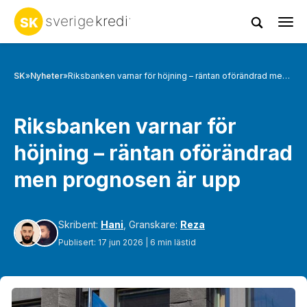
Tog
navi
SK
»
Nyheter
»
Riksbanken varnar för höjning – räntan oförändrad men prognosen är upp
Riksbanken varnar för
höjning – räntan oförändrad
men prognosen är upp
Skribent:
Hani
, Granskare:
Reza
Publisert: 17 jun 2026 | 6 min lästid