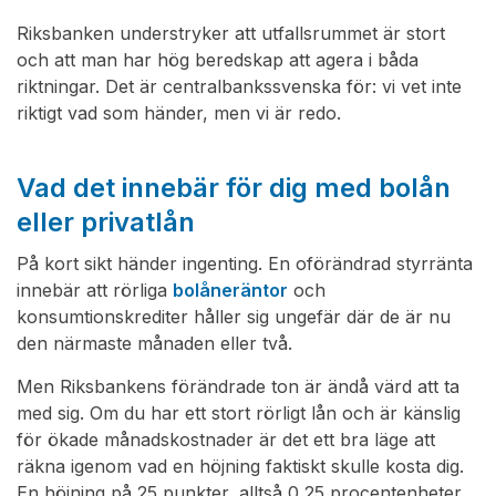
Riksbanken understryker att utfallsrummet är stort
och att man har hög beredskap att agera i båda
riktningar. Det är centralbankssvenska för: vi vet inte
riktigt vad som händer, men vi är redo.
Vad det innebär för dig med bolån
eller privatlån
På kort sikt händer ingenting. En oförändrad styrränta
innebär att rörliga
bolåneräntor
och
konsumtionskrediter håller sig ungefär där de är nu
den närmaste månaden eller två.
Men Riksbankens förändrade ton är ändå värd att ta
med sig. Om du har ett stort rörligt lån och är känslig
för ökade månadskostnader är det ett bra läge att
räkna igenom vad en höjning faktiskt skulle kosta dig.
En höjning på 25 punkter, alltså 0,25 procentenheter,