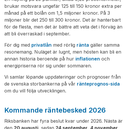
brukar motsvara ungefär 125 till 150 kronor extra per
månad på ett bolån om 1,5 miljoner kronor. På 3
miljoner blir det 250 till 300 kronor. Det är hanterbart
för de flesta, men det är bättre att veta det i förväg än
att bli överraskad i september.
För dig med
privatlån
med rörlig
ränta
gäller samma
resonemang. Nuläget är lugnt, men hösten kan bli en
annan historia beroende på hur
inflationen
och
energipriserna rör sig under sommaren.
Vi samlar löpande uppdateringar och prognoser från
de svenska storbankerna på vår
ränteprognos-sida
om du vill följa utvecklingen.
Kommande räntebesked 2026
Riksbanken har fyra beslut kvar under 2026. Nästa är
den
20 augusti
, sedan
24 september
,
4 november