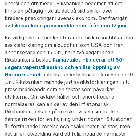
energi och drivmedel. Riksbanken bedömer att det
finns en påtaglig risk att det på sikt spiller över i
bredare prisökningar i svensk ekonomi. Det framgår
av
Riksbankens pressmeddelande från den 17 juni
.
En viktig faktor som kan förändra bilden snabbt är den
avsiktsförklaring om eldupphör som USA och Iran
annonserade den 15 juni, bara två dagar innan
Riksbankens beslut.
Ramavtalet inkluderar ett 60-
dagars vapenstillestånd och en återöppning av
Hormuzsundet
och ska undertecknas i Genève den 19
juni. Riksbanken nämnde just avsiktsförklaringen i sitt
pressmeddelande som en faktor som påverkar
utsikterna. Om avtalet håller och energiflödena
normaliseras kan en del av den inflationsrisk
Riksbanken pekade på minska, vilket i sin tur kan
dämpa risken för en höjning under hösten. Situationen
är fortfarande i rörelse och osäkerheten är stor, men
det är en utveckling värd att följa noga de närmaste