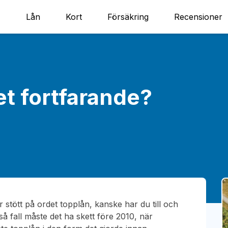
Lån
Kort
Försäkring
Recensioner
et fortfarande?
r stött på ordet topplån, kanske har du till och
I så fall måste det ha skett före 2010, när