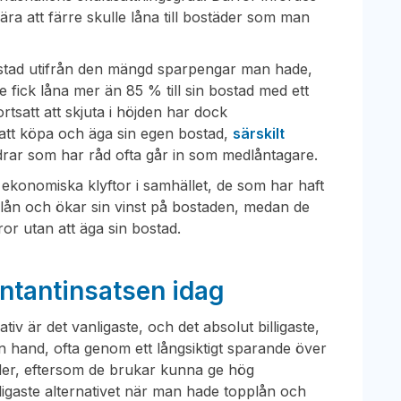
ra att färre skulle låna till bostäder som man
bostad utifrån den mängd sparpengar man hade,
 fick låna mer än 85 % till sin bostad med ett
rtsatt att skjuta i höjden har dock
 att köpa och äga sin egen bostad,
särskilt
föräldrar som har råd ofta går in som medlåntagare.
e ekonomiska klyftor i samhället, de som har haft
 lån och ökar sin vinst på bostaden, medan de
ror utan att äga sin bostad.
ntantinsatsen idag
tiv är det vanligaste, och det absolut billigaste,
en hand, ofta genom ett långsiktigt sparande över
nder, eftersom de brukar kunna ge hög
lligaste alternativet när man hade topplån och