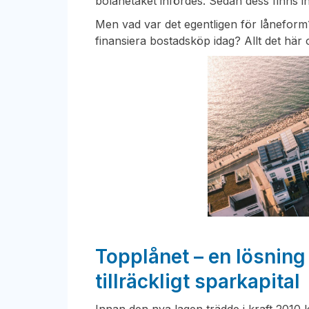
bolånetaket infördes. Sedan dess finns in
Men vad var det egentligen för låneform
finansiera bostadsköp idag? Allt det här o
Topplånet – en lösning
tillräckligt sparkapital