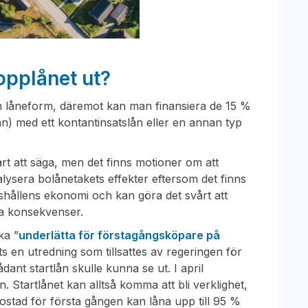
opplånet ut?
som låneform, däremot kan man finansiera de 15 %
) med ett kontantinsatslån eller en annan typ
årt att säga, men det finns motioner om att
alysera bolånetakets effekter eftersom det finns
hållens ekonomi och kan göra det svårt att
lka konsekvenser.
ka ”
underlätta för förstagångsköpare på
ts en utredning som tillsattes av regeringen för
dant startlån skulle kunna se ut. I april
. Startlånet kan alltså komma att bli verklighet,
bostad för första gången kan låna upp till 95 %