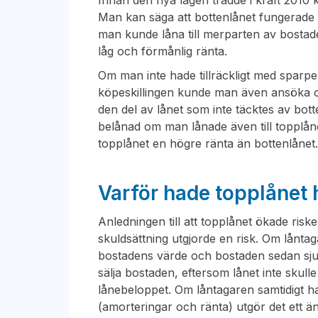
Innan den nya lagen trädde i kraft 2010
Man kan säga att bottenlånet fungerade 
man kunde låna till merparten av bostade
låg och förmånlig ränta.
Om man inte hade tillräckligt med sparpe
köpeskillingen kunde man även ansöka o
den del av lånet som inte täcktes av bot
belånad om man lånade även till topplå
topplånet en högre ränta än bottenlånet
Varför hade topplånet 
Anledningen till att topplånet ökade ris
skuldsättning utgjorde en risk. Om låntaga
bostadens värde och bostaden sedan sjunk
sälja bostaden, eftersom lånet inte skull
lånebeloppet. Om låntagaren samtidigt h
(amorteringar och ränta) utgör det ett ä