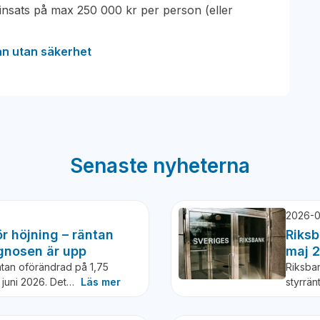
ntinsats på max 250 000 kr per person (eller
.
ån utan säkerhet
Senaste nyheterna
2026-0
r höjning – räntan
Riksb
gnosen är upp
maj 
tan oförändrad på 1,75
Riksba
7 juni 2026. Det…
Läs mer
styrrän