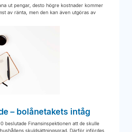
låna ut pengar, desto högre kostnader kommer
ämst av ränta, men den kan även utgöras av
e – bolånetakets intåg
10 beslutade Finansinspektionen att de skulle
 hushållens skuldsättningsgrad. Därför infördes