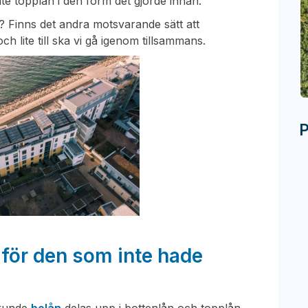
te topplån i den form det gjorde innan.
? Finns det andra motsvarande sätt att
ch lite till ska vi gå igenom tillsammans.
P
 för den som inte hade