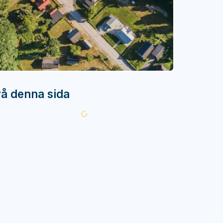
å denna sida
Läser
in...