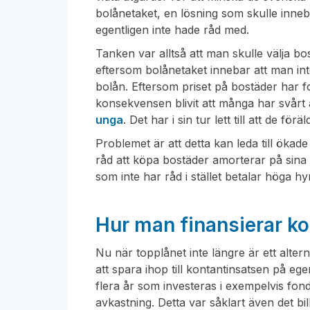
bolånetaket, en lösning som skulle innebä
egentligen inte hade råd med.
Tanken var alltså att man skulle välja 
eftersom bolånetaket innebar att man inte
bolån. Eftersom priset på bostäder har fo
konsekvensen blivit att många har svårt
unga
. Det har i sin tur lett till att de 
Problemet är att detta kan leda till ökad
råd att köpa bostäder amorterar på sina
som inte har råd i stället betalar höga hy
Hur man finansierar ko
Nu när topplånet inte längre är ett alterna
att spara ihop till kontantinsatsen på eg
flera år som investeras i exempelvis fo
avkastning. Detta var såklart även det bi