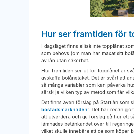
Hur ser framtiden för t
I dagsläget finns alltså inte topplånet 
som behövs (om man har maxat sitt bolån
av lån utan säkerhet.
Hur framtiden ser ut för topplånet är sv
avskaffa bolånetaket. Det är svårt att an
så många variabler som kan påverka hus
särskilja vilken typ av metod som får vi
Det finns även förslag på Startlån som s
bostadsmarknaden
”. Det har redan gjor
att utvärdera och ge förslag på hur ett så
lämnades betänkandet över till regeringen
vilket skulle innebära att de som köper 