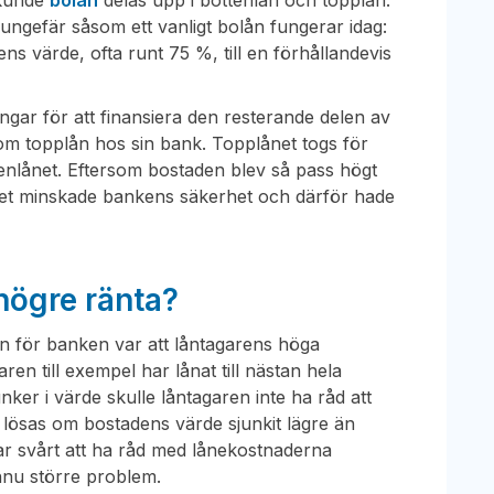
 kunde
bolån
delas upp i bottenlån och topplån.
ungefär såsom ett vanligt bolån fungerar idag:
ns värde, ofta runt 75 %, till en förhållandevis
ngar för att finansiera den resterande delen av
m topplån hos sin bank. Topplånet togs för
tenlånet. Eftersom bostaden blev så pass högt
net minskade bankens säkerhet och därför hade
.
högre ränta?
ken för banken var att låntagarens höga
ren till exempel har lånat till nästan hela
er i värde skulle låntagaren inte ha råd att
e lösas om bostadens värde sjunkit lägre än
ar svårt att ha råd med lånekostnaderna
nnu större problem.