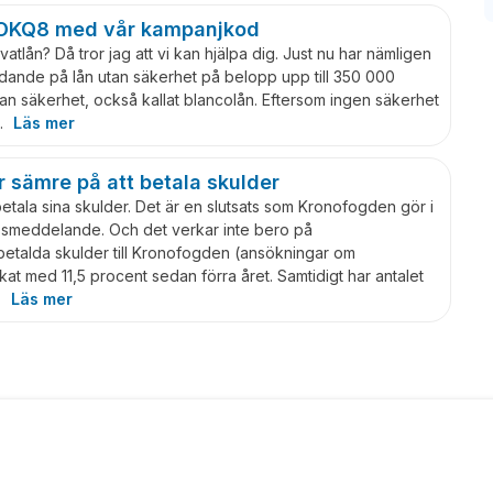
s OKQ8 med vår kampanjkod
rivatlån? Då tror jag att vi kan hjälpa dig. Just nu har nämligen
udande på lån utan säkerhet på belopp upp till 350 000
 utan säkerhet, också kallat blancolån. Eftersom ingen säkerhet
…
Läs mer
 sämre på att betala skulder
 betala sina skulder. Det är en slutsats som Kronofogden gör i
ssmeddelande. Och det verkar inte bero på
talda skulder till Kronofogden (ansökningar om
at med 11,5 procent sedan förra året. Samtidigt har antalet
…
Läs mer