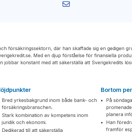
och försäkringssektorn, där han skaffade sig en gedigen 
verigekredit.se. Med en djup förståelse för finansiella produk
n jobbar konstant med att säkerställa att Sverigekredits lös
öjdpunkter
Bortom pe
Bred yrkesbakgrund inom både bank- och
På söndagar
försäkringsbranschen.
promenader
planera in
Stark kombination av kompetens inom
juridik och ekonomi.
Han föredra
framför es
Dedikerad till att säkerställa