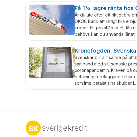
Få 1% lägre ränta ho
Är du ute efter ett riktigt bra p
OKQ8 Bank ett riktigt bra erbj
kronor. Ett privatlån är ett lån
behövs kan du använda lånet
Kronofogden: Svenskar
Svenskar blir allt sämre på att
samband med sitt senaste pre
coronapandemin. Kraven på obe
betalningsföreläggande) har ök
som inte betalat sina skulder i