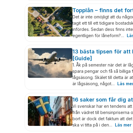
Topplån – finns det fo
Det är inte omöjligt att du någ
tagit ett till ett tidigare bosta
infördes. Sedan dess finns int
egentligen för låneform?…
Lä
13 bästa tipsen för att h
[Guide]
1. Åk på semester när det är lå
spara pengar och få så billiga f
lågsäsong. Skälet till detta är a
är lågsäsong, något…
Läs me
16 saker som får dig a
Vi svenskar har en tendens att 
från vädret till bensinprisern
bort är dock det faktum att d
ska vi titta på i den…
Läs mer