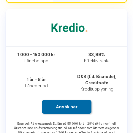
1 000 – 150 000 kr
33,99%
Lånebelopp
Effektiv ränta
D&B (f.d. Bisnode),
1 år – 8 år
Creditsafe
Låneperiod
Kreditupplysning
Ansök här
Exempel: Räkneexempel: Ett lån på 55 000 kr till 29% rörlig nominell
årsränta med en återbetalningstid på 60 månader som återbetalas genom
60 st avbetalningar om ca 1 746 kr, ger en effektiv årsränta på totalt