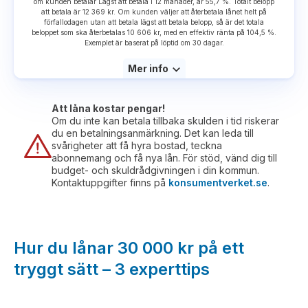
om kunden betalar Lägst att betala i 12 månader, är 55,7 %. Totalt belopp
att betala är 12 369 kr. Om kunden väljer att återbetala lånet helt på
förfallodagen utan att betala lägst att betala belopp, så är det totala
beloppet som ska återbetalas 10 606 kr, med en effektiv ränta på 104,5 %.
Exemplet är baserat på löptid om 30 dagar.
Mer info
Att låna kostar pengar!
Om du inte kan betala tillbaka skulden i tid riskerar
du en betalningsanmärkning. Det kan leda till
svårigheter att få hyra bostad, teckna
abonnemang och få nya lån. För stöd, vänd dig till
budget- och skuldrådgivningen i din kommun.
Kontaktuppgifter finns på
konsumentverket.se
.
Hur du lånar 30 000 kr på ett
tryggt sätt – 3 experttips