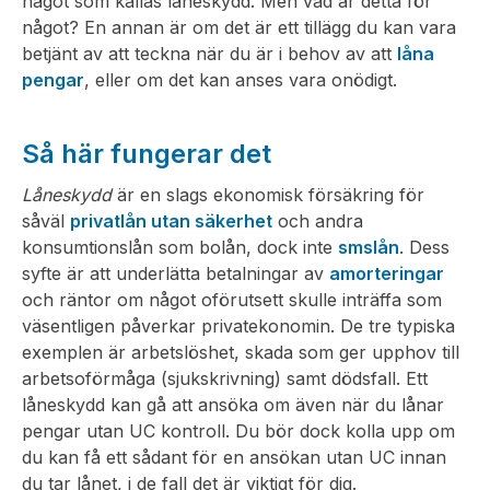
något som kallas låneskydd. Men vad är detta för
något? En annan är om det är ett tillägg du kan vara
betjänt av att teckna när du är i behov av att
låna
pengar
, eller om det kan anses vara onödigt.
Så här fungerar det
Låneskydd
är en slags ekonomisk försäkring för
såväl
privatlån utan säkerhet
och andra
konsumtionslån som bolån, dock inte
smslån
. Dess
syfte är att underlätta betalningar av
amorteringar
och räntor om något oförutsett skulle inträffa som
väsentligen påverkar privatekonomin. De tre typiska
exemplen är arbetslöshet, skada som ger upphov till
arbetsoförmåga (sjukskrivning) samt dödsfall. Ett
låneskydd kan gå att ansöka om även när du lånar
pengar utan UC kontroll. Du bör dock kolla upp om
du kan få ett sådant för en ansökan utan UC innan
du tar lånet, i de fall det är viktigt för dig.