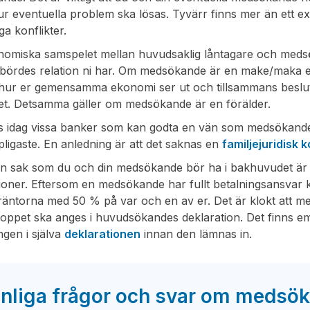
hur eventuella problem ska lösas. Tyvärr finns mer än ett
ga konflikter.
omiska samspelet mellan huvudsaklig låntagare och medsöka
nbördes relation ni har. Om medsökande är en make/maka el
hur er gemensamma ekonomi ser ut och tillsammans besluta
et. Detsamma gäller om medsökande är en förälder.
s idag vissa banker som kan godta en vän som medsökande. A
ligaste. En anledning är att det saknas en
familjejuridisk 
n sak som du och din medsökande bör ha i bakhuvudet är r
ioner. Eftersom en medsökande har fullt betalningsansvar 
räntorna med 50 % på var och en av er. Det är klokt att me
oppet ska anges i huvudsökandes deklaration. Det finns emel
ngen i själva
deklarationen
innan den lämnas in.
nliga frågor och svar om medsö