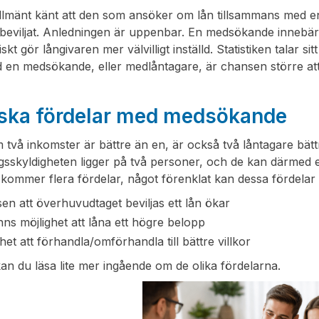
allmänt känt att den som ansöker om lån tillsammans med e
 beviljat. Anledningen är uppenbar. En medsökande innebär 
skt gör långivaren mer välvilligt inställd. Statistiken talar si
d en medsökande, eller medlåntagare, är chansen större at
ska fördelar med medsökande
 två inkomster är bättre än en, är också två låntagare bät
gsskyldigheten ligger på två personer, och de kan därmed e
kommer flera fördelar, något förenklat kan dessa fördelar
en att överhuvudtaget beviljas ett lån ökar
nns möjlighet att låna ett högre belopp
het att förhandla/omförhandla till bättre villkor
n du läsa lite mer ingående om de olika fördelarna.