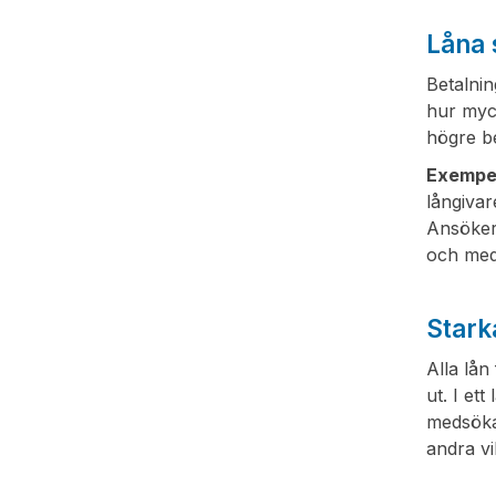
Låna 
Betalnin
hur myc
högre b
Exempe
långivar
Ansöker 
och med 
Stark
Alla lå
ut. I et
medsökan
andra vi