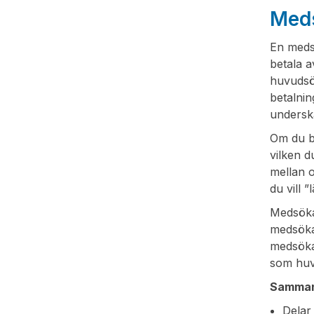
Meds
En medsö
betala a
huvudsök
betalnin
underska
Om du be
vilken 
mellan o
du vill 
Medsökan
medsökan
medsöka
som huvu
Sammanf
Delar