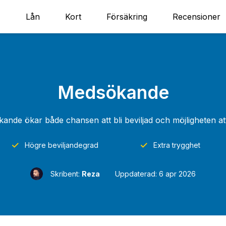
Lån
Kort
Försäkring
Recensioner
Medsökande
de ökar både chansen att bli beviljad och möjligheten att f
Högre beviljandegrad
Extra trygghet
Skribent:
Reza
Uppdaterad: 6 apr 2026