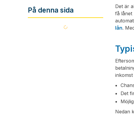
Det är 
På denna sida
få lånet
automati
Läser
lån
. Me
in...
Typi
Eftersom
betalnin
inkomst 
Chans
Det fi
Möjlig
Nedan ka