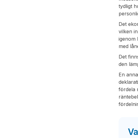
tydligt 
personli
Det ekon
vilken i
igenom 
med lån
Det finn
den lämp
En anna
deklarat
fördela 
räntebel
fördelni
Va