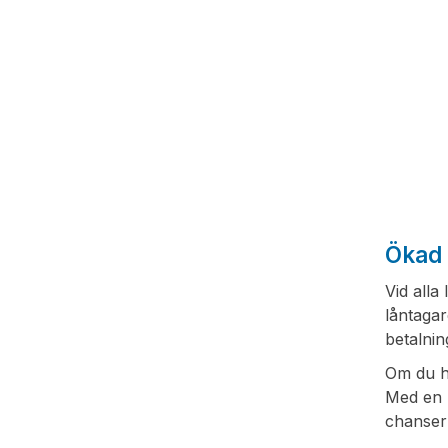
Ökad 
Vid alla
låntagar
betalnin
Om du ha
Med en m
chanser a