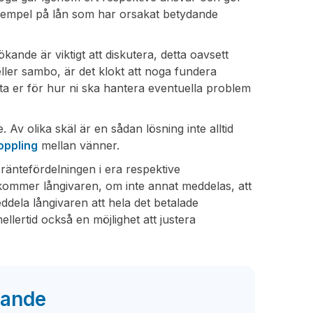
 exempel på lån som har orsakat betydande
nde är viktigt att diskutera, detta oavsett
ler sambo, är det klokt att noga fundera
 er för hur ni ska hantera eventuella problem
v olika skäl är en sådan lösning inte alltid
koppling
mellan vänner.
äntefördelningen i era respektive
kommer långivaren, om inte annat meddelas, att
ddela långivaren att hela det betalade
lertid också en möjlighet att justera
kande