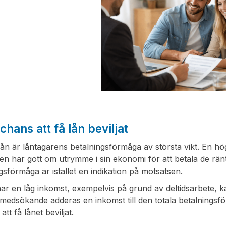
chans att få lån beviljat
 lån är låntagarens betalningsförmåga av största vikt. En h
en har gott om utrymme i sin ekonomi för att betala de rä
gsförmåga är istället en indikation på motsatsen.
r en låg inkomst, exempelvis på grund av deltidsarbete, kan d
edsökande adderas en inkomst till den totala betalningsför
tt få lånet beviljat.