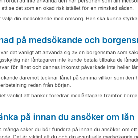
 din fördel att inte använda den här personen som din meds
tt se det som en ökad risk istället för en minskad sådan.
att välja din medsökande med omsorg. Hen ska kunna styrka d
lnad på medsökande och borgen
 var det vanligt att använda sig av en borgensman som säke
ngsskyldig när låntagaren inte kunde betala tillbaka de l
svar för lånet och dennes inkomst påverkade inte heller låne
ökande däremot tecknar lånet på samma villkor som den 
terbetalning redan från början.
det vanligt att banker föredrar medlåntagare framför borg
tänka på innan du ansöker om lån
s många saker du bör fundera på innan du ansöker om ett l
de. Det är viktigt att du och din eventuella medsökande 