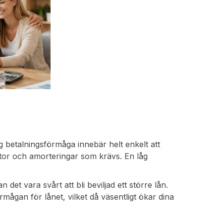
ög betalningsförmåga innebär helt enkelt att
ntor och amorteringar som krävs. En låg
et vara svårt att bli beviljad ett större lån.
mågan för lånet, vilket då väsentligt ökar dina