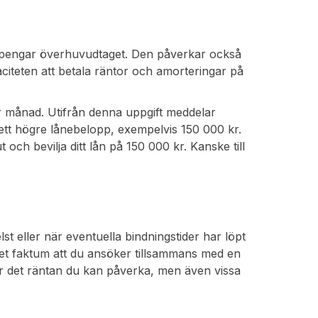
na pengar överhuvudtaget. Den påverkar också
iteten att betala räntor och amorteringar på
r månad. Utifrån denna uppgift meddelar
 ett högre lånebelopp, exempelvis 150 000 kr.
h bevilja ditt lån på 150 000 kr. Kanske till
 eller när eventuella bindningstider har löpt
n det faktum att du ansöker tillsammans med en
är det räntan du kan påverka, men även vissa