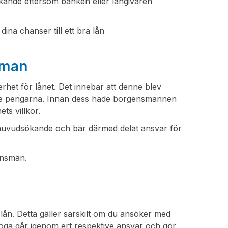
ökande eftersom banken eller långivaren
ina chanser till ett bra lån
sman
rhet för lånet. Det innebar att denne blev
ånade pengarna. Innan dess hade borgensmannen
ts villkor.
huvudsökande och bär därmed delat ansvar för
ensmän.
ån. Detta gäller särskilt om du ansöker med
noga går igenom ert respektive ansvar och gör