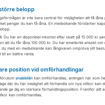
större belopp
gsförmågan är inte bara central för möjligheten att få lå
ket pengar du kan få låna. En medsökande förstärker kapac
elopp.
l:
Du har en disponibel inkomst efter skatt på 15 000 kr pe
en att du får låna 100 000 kr. Du har emellertid ansökt om
du med en medsökande kan långivaren ompröva sitt beslut oc
till en bättre ränta.
are position vid omförhandlingar
n förutom
snabblån
kan omförhandlas, antingen när som helst
t läge där du har möjlighet att förhandla om nya villkor ka
de ge dig en starkare förhandlingsposition. Framför allt 
llkor kan omförhandlas.