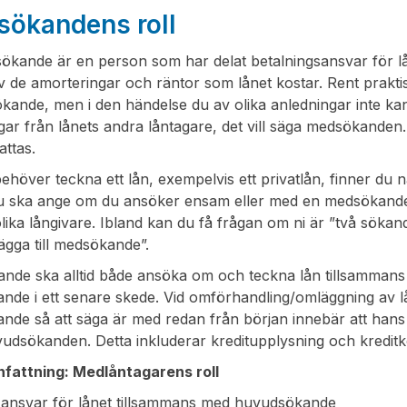
ökandens roll
kande är en person som har delat betalningsansvar för låne
v de amorteringar och räntor som lånet kostar. Rent prakti
ande, men i den händelse du av olika anledningar inte kan b
gar från lånets andra låntagare, det vill säga medsökanden
ttas.
höver teckna ett lån, exempelvis ett privatlån, finner du nä
du ska ange om du ansöker ensam eller med en medsökande. 
lika långivare. Ibland kan du få frågan om ni är ”två sökan
”lägga till medsökande”.
de ska alltid både ansöka om och teckna lån tillsammans m
de i ett senare skede. Vid omförhandling/omläggning av lån 
nde så att säga är med redan från början innebär att han
dsökanden. Detta inkluderar kreditupplysning och kreditko
attning: Medlåntagarens roll
 ansvar för lånet tillsammans med huvudsökande