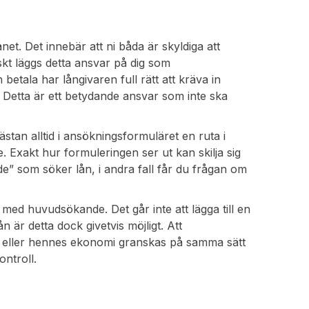
t. Det innebär att ni båda är skyldiga att
skt läggs detta ansvar på dig som
etala har långivaren full rätt att kräva in
. Detta är ett betydande ansvar som inte ska
stan alltid i ansökningsformuläret en ruta i
Exakt hur formuleringen ser ut kan skilja sig
de” som söker lån, i andra fall får du frågan om
ed huvudsökande. Det går inte att lägga till en
är detta dock givetvis möjligt. Att
s eller hennes ekonomi granskas på samma sätt
ntroll.