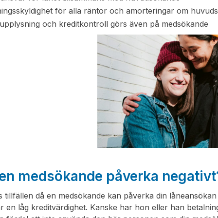
ningsskyldighet för alla räntor och amorteringar om huvuds
tupplysning och kreditkontroll görs även på medsökande
en medsökande påverka negativt
s tillfällen då en medsökande kan påverka din låneansökan 
r en låg kreditvärdighet. Kanske har hon eller han betalning