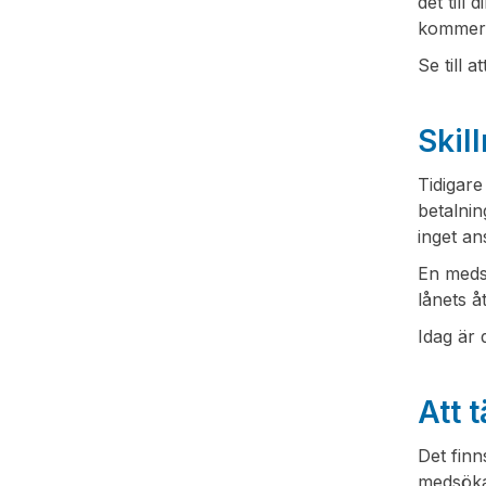
det till
kommer a
Se till 
Skil
Tidigare
betalni
inget an
En meds
lånets å
Idag är 
Att 
Det finn
medsökan