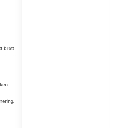
t brett
nken
nering.