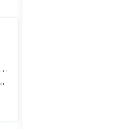
ster
ch
r