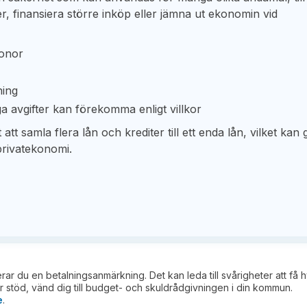
er, finansiera större inköp eller jämna ut ekonomin vid
ronor
ning
ga avgifter kan förekomma enligt villkor
t samla flera lån och krediter till ett enda lån, vilket kan 
privatekonomi.
kerar du en betalningsanmärkning. Det kan leda till svårigheter att få 
 stöd, vänd dig till budget- och skuldrådgivningen i din kommun.
e
.