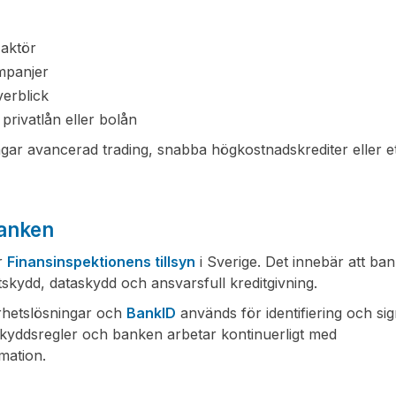
 aktör
ampanjer
verblick
privatlån eller bolån
gar avancerad trading, snabba högkostnadskrediter eller et
Banken
r
Finansinspektionens tillsyn
i Sverige. Det innebär att ba
tskydd, dataskydd och ansvarsfull kreditgivning.
erhetslösningar och
BankID
används för identifiering och sig
skyddsregler och banken arbetar kontinuerligt med
mation.