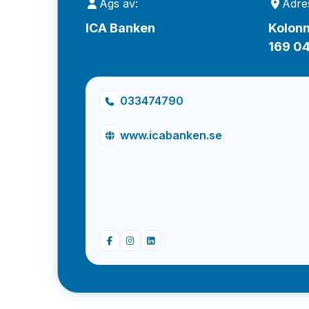
Ägs av:
Adre
ICA Banken
Kolon
169 04
033474790
www.icabanken.se