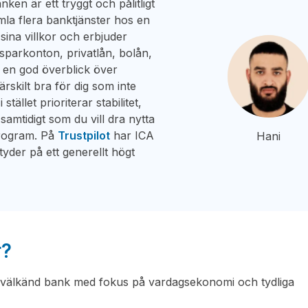
ken är ett tryggt och pålitligt
amla flera banktjänster hos en
ina villkor och erbjuder
 sparkonton, privatlån, bolån,
er en god överblick över
skilt bra för dig som inte
tället prioriterar stabilitet,
 samtidigt som du vill dra nytta
program. På
Trustpilot
har ICA
Hani
tyder på ett generellt högt
r?
 välkänd bank med fokus på vardagsekonomi och tydliga