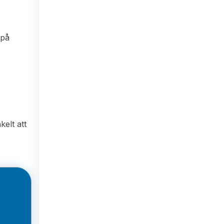
 på
kelt att