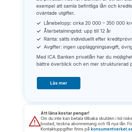
exempel att samla befintliga lån och kredit
oväntade utgifter.
Lånebelopp: cirka 20 000 – 350 000 k
Återbetalningstid: upp till 12 år
Ränta: sätts individuellt efter kreditpröv
Avgifter: ingen uppläggningsavgift, övri
Med ICA Banken privatlån har du möjlighet at
bättre överblick och en mer strukturerad 
Läs mer
Att låna kostar pengar!
Om du inte kan betala tillbaka skulden i tid ris
bostad, teckna abonnemang och få nya lån. För
Kontaktuppgifter finns på
konsumentverket.s