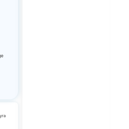
ge
hyra