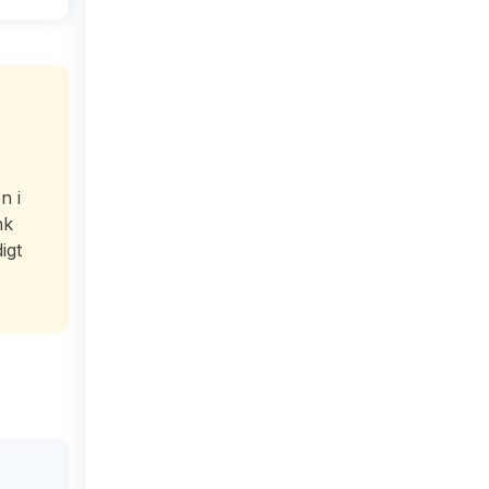
n i
nk
igt