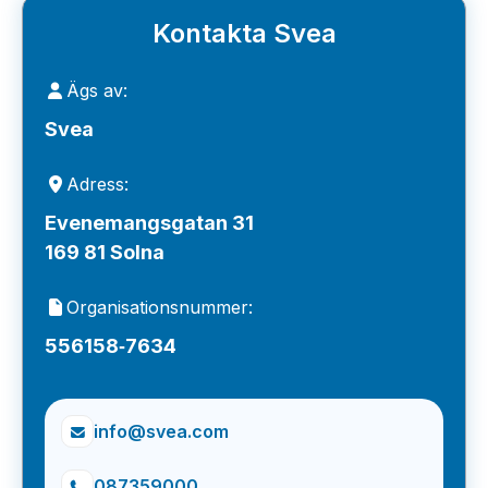
Kontakta Svea
Ägs av:
Svea
Adress:
Evenemangsgatan 31
169 81 Solna
Organisationsnummer:
556158‑7634
info@svea.com
087359000