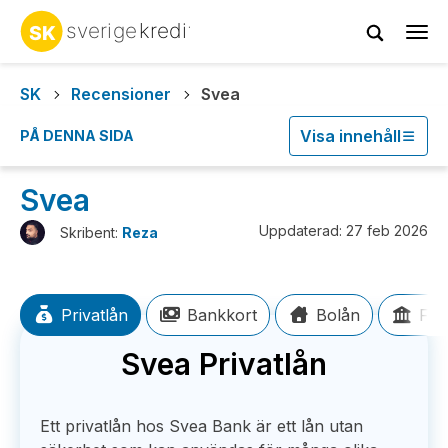
Tog
navi
SK
Recensioner
Svea
Visa innehåll
PÅ DENNA SIDA
Svea
Uppdaterad: 27 feb 2026
Skribent:
Reza
Privatlån
Bankkort
Bolån
För
Svea Privatlån
Ett privatlån hos Svea Bank är ett lån utan