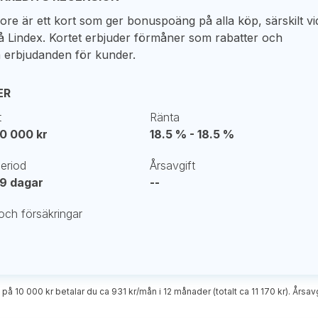
ore är ett kort som ger bonuspoäng på alla köp, särskilt vi
å Lindex. Kortet erbjuder förmåner som rabatter och
a erbjudanden för kunder.
ER
t
Ränta
20 000 kr
18.5 % - 18.5 %
period
Årsavgift
 39 dagar
--
och försäkringar
 på 10 000 kr betalar du ca 931 kr/mån i 12 månader (totalt ca 11 170 kr). Årsavgi