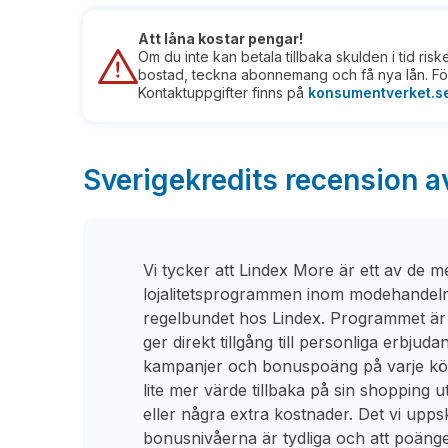
Att låna kostar pengar!
Om du inte kan betala tillbaka skulden i tid ris
bostad, teckna abonnemang och få nya lån. För
Kontaktuppgifter finns på
konsumentverket.s
Sverigekredits recension a
Vi tycker att Lindex More är ett av de 
lojalitetsprogrammen inom modehandeln,
regelbundet hos Lindex. Programmet är k
ger direkt tillgång till personliga erbjudand
kampanjer och bonuspoäng på varje köp. 
lite mer värde tillbaka på sin shopping u
eller några extra kostnader. Det vi uppsk
bonusnivåerna är tydliga och att poänge