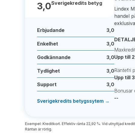
Sverigekredits betyg
3,0
Lindex M
handel p
exklusiv
Erbjudande
3,0
DETALJ
Enkelhet
3,0
Maxkredi
Upp till 
Godkännande
3,0
Räntefri 
Tydlighet
3,0
Upp till
Support
3,0
Bonusar 
--
Sverigekredits betygssytem →
Exempel: Kreditkort. Effektiv ränta 22,92 %. Vid utnyttjad kredit
Räntan är rörlig.