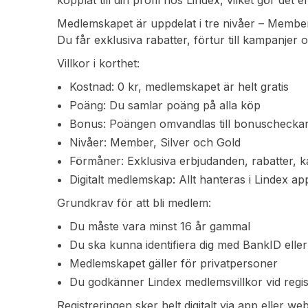
kopplat till din profil hos Lindex, vilket gör de
Medlemskapet är uppdelat i tre nivåer – Member,
Du får exklusiva rabatter, förtur till kampanje
Villkor i korthet:
Kostnad: 0 kr, medlemskapet är helt gratis
Poäng: Du samlar poäng på alla köp
Bonus: Poängen omvandlas till bonuschecka
Nivåer: Member, Silver och Gold
Förmåner: Exklusiva erbjudanden, rabatter, 
Digitalt medlemskap: Allt hanteras i Lindex app
Grundkrav för att bli medlem:
Du måste vara minst 16 år gammal
Du ska kunna identifiera dig med BankID eller
Medlemskapet gäller för privatpersoner
Du godkänner Lindex medlemsvillkor vid regis
Registreringen sker helt digitalt via app eller we