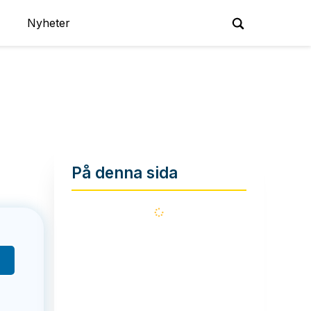
Nyheter
På denna sida
Läser
in...