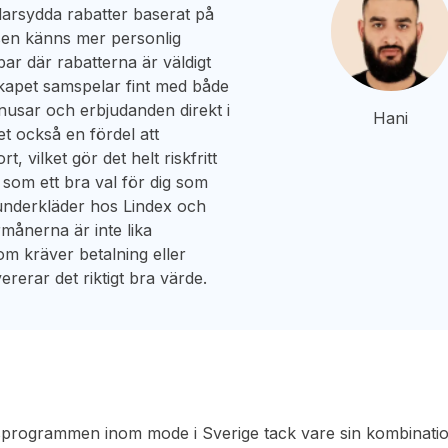
darsydda rabatter baserat på
elsen känns mer personlig
r där rabatterna är väldigt
skapet samspelar fint med både
onusar och erbjudanden direkt i
Hani
t också en fördel att
t, vilket gör det helt riskfritt
 som ett bra val för dig som
 underkläder hos Lindex och
rmånerna är inte lika
 kräver betalning eller
ererar det riktigt bra värde.
etsprogrammen inom mode i Sverige tack vare sin kombinati