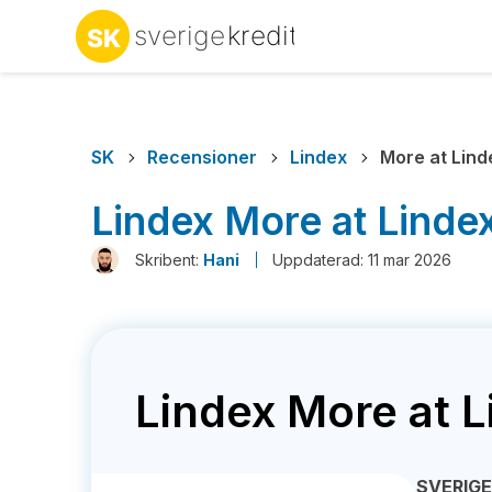
SK
Recensioner
Lindex
More at Lind
Lindex More at Linde
Skribent:
Hani
Uppdaterad: 11 mar 2026
Lindex More at L
SVERIG