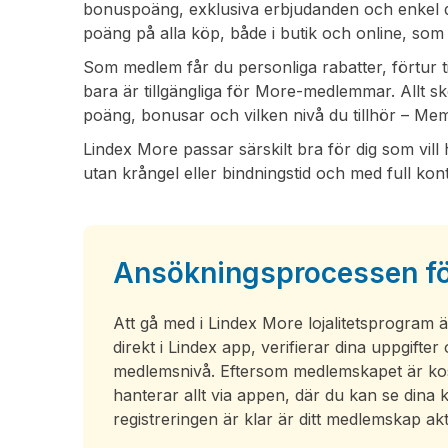
bonuspoäng, exklusiva erbjudanden och enkel di
poäng på alla köp, både i butik och online, so
Som medlem får du personliga rabatter, förtur ti
bara är tillgängliga för More-medlemmar. Allt skö
poäng, bonusar och vilken nivå du tillhör – Memb
Lindex More passar särskilt bra för dig som vill 
utan krångel eller bindningstid och med full kontr
Ansökningsprocessen för
Att gå med i Lindex More lojalitetsprogram är 
direkt i Lindex app, verifierar dina uppgifte
medlemsnivå. Eftersom medlemskapet är kostn
hanterar allt via appen, där du kan se dina
registreringen är klar är ditt medlemskap akt