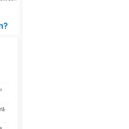
m?
r
 få