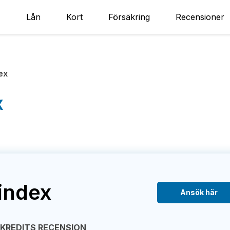
Lån
Kort
Försäkring
Recensioner
ex
x
index
Ansök här
EKREDITS RECENSION