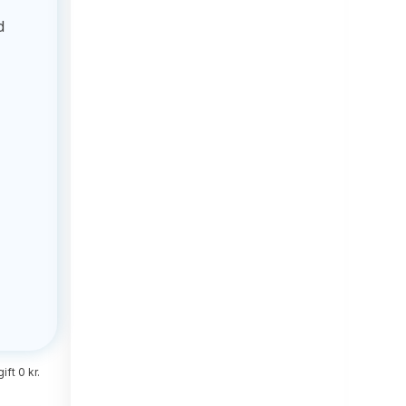
d
ft 0 kr.