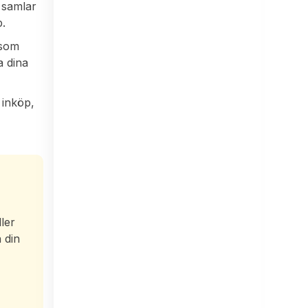
 samlar
p.
 som
a dina
 inköp,
ller
 din