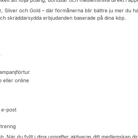
t enkelt att följa poäng, bonusar och medlemsnivå direkt i app
 Silver och Gold – där förmånerna blir bättre ju mer du ha
r och skräddarsydda erbjudanden baserade på dina köp.
r
kampanjförtur
 eller online
 e-post
trering
bb. När du fyllt i dina uppgifter aktiveras ditt medlemskap di