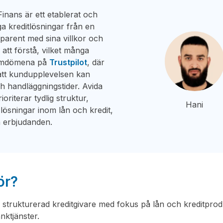
Finans är ett etablerat och
iga kreditlösningar från en
sparent med sina villkor och
 att förstå, vilket många
r omdömena på
Trustpilot
, där
, att kundupplevelsen kan
och handläggningstider. Avida
oriterar tydlig struktur,
Hani
 lösningar inom lån och kredit,
a erbjudanden.
ör?
 strukturerad kreditgivare med fokus på lån och kreditprod
nktjänster.