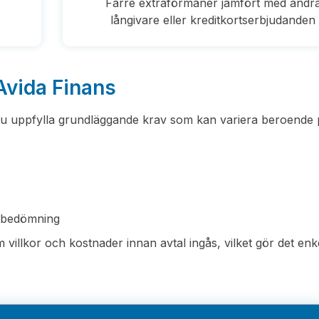
Färre extraförmåner jämfört med andr
långivare eller kreditkortserbjudanden
 Avida Finans
 du uppfylla grundläggande krav som kan variera beroende
itbedömning
 villkor och kostnader innan avtal ingås, vilket gör det enke