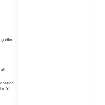
ng eller
 att
ignering.
ler för