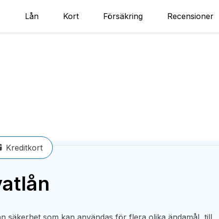
Lån
Kort
Försäkring
Recensioner
Kreditkort
vatlån
tan säkerhet som kan användas för flera olika ändamål, till