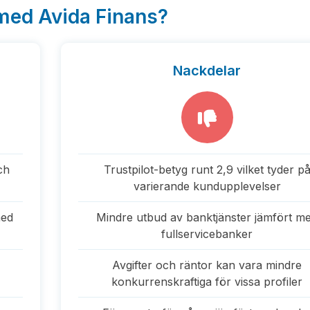
 med Avida Finans?
Nackdelar
ch
Trustpilot-betyg runt 2,9 vilket tyder p
varierande kundupplevelser
med
Mindre utbud av banktjänster jämfört m
fullservicebanker
Avgifter och räntor kan vara mindre
konkurrenskraftiga för vissa profiler