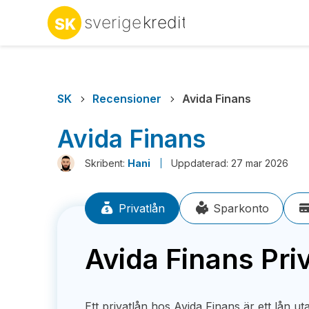
SK
Recensioner
Avida Finans
Avida Finans
Skribent:
Hani
Uppdaterad: 27 mar 2026
Privatlån
Sparkonto
Avida Finans Pri
Ett privatlån hos Avida Finans är ett lån u