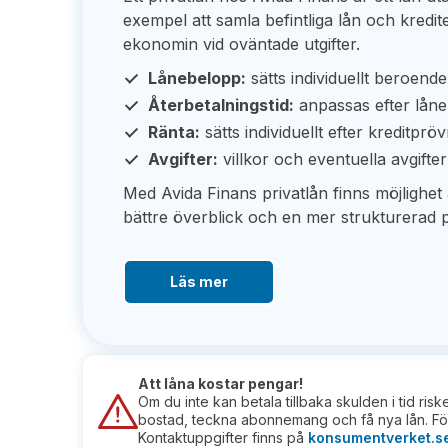
exempel att samla befintliga lån och kredite
ekonomin vid oväntade utgifter.
Lånebelopp:
sätts individuellt beroen
Återbetalningstid:
anpassas efter lån
Ränta:
sätts individuellt efter kreditprö
Avgifter:
villkor och eventuella avgifter
Med Avida Finans privatlån finns möjlighet at
bättre överblick och en mer strukturerad 
Läs mer
Att låna kostar pengar!
Om du inte kan betala tillbaka skulden i tid ris
bostad, teckna abonnemang och få nya lån. För
Kontaktuppgifter finns på
konsumentverket.s