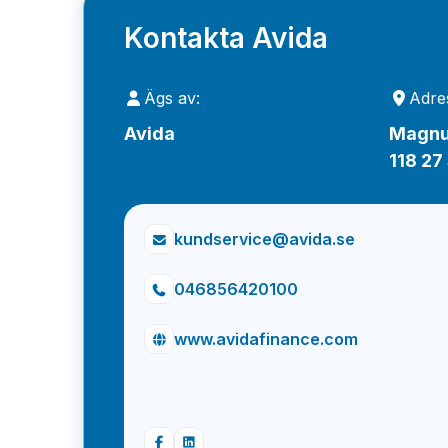
Kontakta Avida
Ägs av:
Adre
Avida
Magnu
118 27
kundservice@avida.se
046856420100
www.avidafinance.com