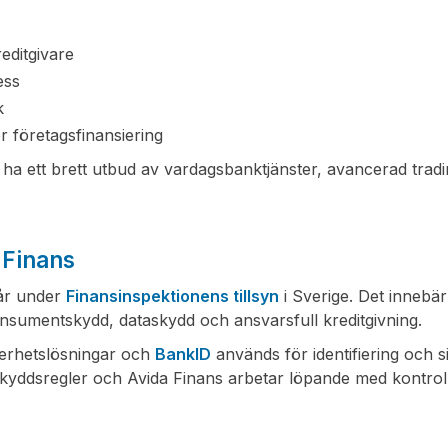
reditgivare
ess
k
er företagsfinansiering
 ha ett brett utbud av vardagsbanktjänster, avancerad tradi
 Finans
tår under
Finansinspektionens tillsyn
i Sverige. Det innebär
onsumentskydd, dataskydd och ansvarsfull kreditgivning.
kerhetslösningar och
BankID
används för identifiering och s
skyddsregler och Avida Finans arbetar löpande med kontrol