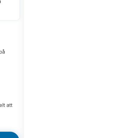
a
 på
lt att