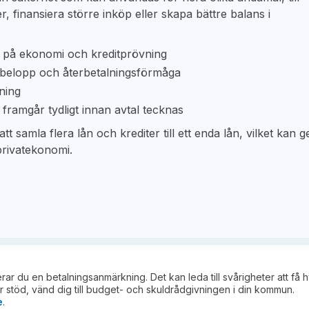
r, finansiera större inköp eller skapa bättre balans i
de på ekonomi och kreditprövning
ebelopp och återbetalningsförmåga
vning
 framgår tydligt innan avtal tecknas
t samla flera lån och krediter till ett enda lån, vilket kan g
privatekonomi.
kerar du en betalningsanmärkning. Det kan leda till svårigheter att få 
 stöd, vänd dig till budget- och skuldrådgivningen i din kommun.
e
.