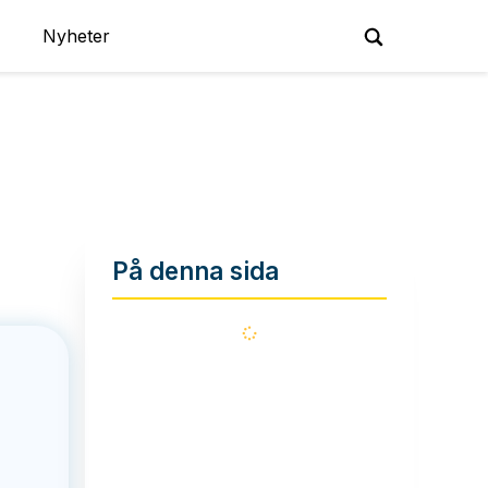
Nyheter
På denna sida
Läser
in...