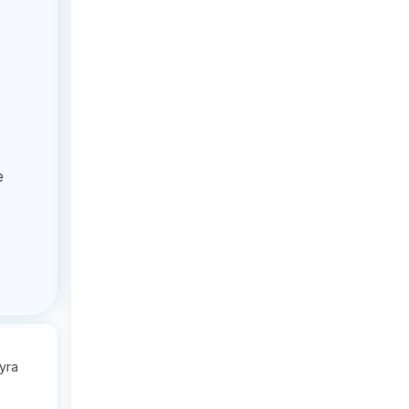
e
hyra