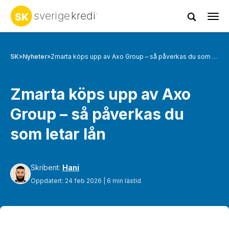
Tog
navi
SK
»
Nyheter
»
Zmarta köps upp av Axo Group – så påverkas du som letar lån
Zmarta köps upp av Axo
Group – så påverkas du
som letar lån
Skribent:
Hani
Oppdatert: 24 feb 2026 | 6 min lästid