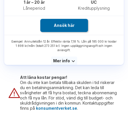
1 år – 20 år
UC
Låneperiod
Kreditupplysning
Ansök här
Exempel: Annuitetslån 12 år. Effektiv ränta 7,18 %. Lån på 185 000 kr kostar
1 898 kr/mån (totalt 273 251 kr). Ingen uppläggningsavgift och ingen
aviavgift.
Mer info
Att låna kostar pengar!
Om du inte kan betala tillbaka skulden i tid riskerar
du en betalningsanmärkning. Det kan leda till
svårigheter att få hyra bostad, teckna abonnemang
och få nya lån. För stöd, vänd dig till budget- och
skuldrådgivningen i din kommun. Kontaktuppgifter
finns på
konsumentverket.se
.