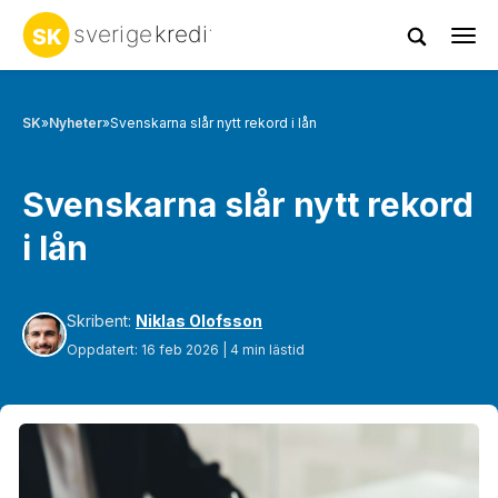
Tog
navi
SK
»
Nyheter
»
Svenskarna slår nytt rekord i lån
Svenskarna slår nytt rekord
i lån
Skribent:
Niklas Olofsson
Oppdatert: 16 feb 2026 | 4 min lästid