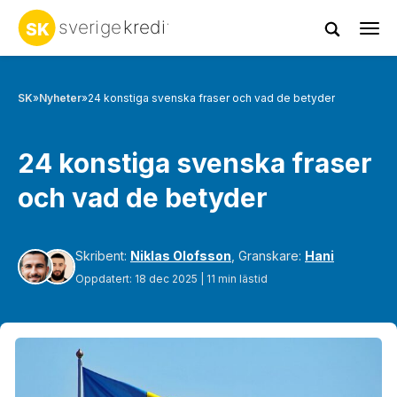
Tog
navi
SK
»
Nyheter
»
24 konstiga svenska fraser och vad de betyder
24 konstiga svenska fraser
och vad de betyder
Skribent:
Niklas Olofsson
, Granskare:
Hani
Oppdatert: 18 dec 2025 | 11 min lästid