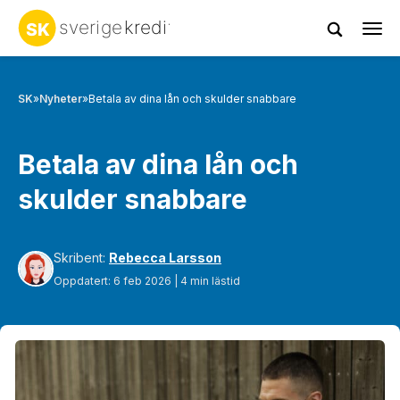
Tog
navi
SK
»
Nyheter
»
Betala av dina lån och skulder snabbare
Betala av dina lån och
skulder snabbare
Skribent:
Rebecca Larsson
Oppdatert: 6 feb 2026 | 4 min lästid