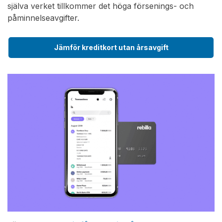
själva verket tillkommer det höga försenings- och
påminnelseavgifter.
Jämför kreditkort utan årsavgift