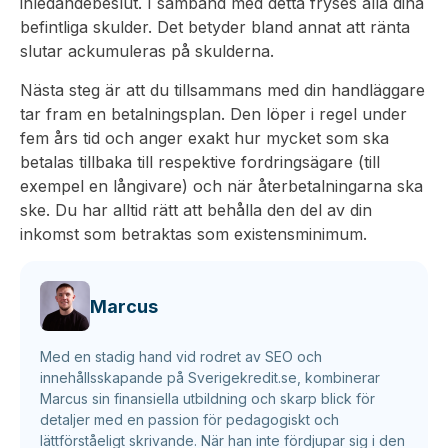
inledandebeslut. I samband med detta fryses alla dina
befintliga skulder. Det betyder bland annat att ränta
slutar ackumuleras på skulderna.
Nästa steg är att du tillsammans med din handläggare
tar fram en betalningsplan. Den löper i regel under
fem års tid och anger exakt hur mycket som ska
betalas tillbaka till respektive fordringsägare (till
exempel en långivare) och när återbetalningarna ska
ske. Du har alltid rätt att behålla den del av din
inkomst som betraktas som existensminimum.
Marcus
Med en stadig hand vid rodret av SEO och
innehållsskapande på Sverigekredit.se, kombinerar
Marcus sin finansiella utbildning och skarp blick för
detaljer med en passion för pedagogiskt och
lättförståeligt skrivande. När han inte fördjupar sig i den