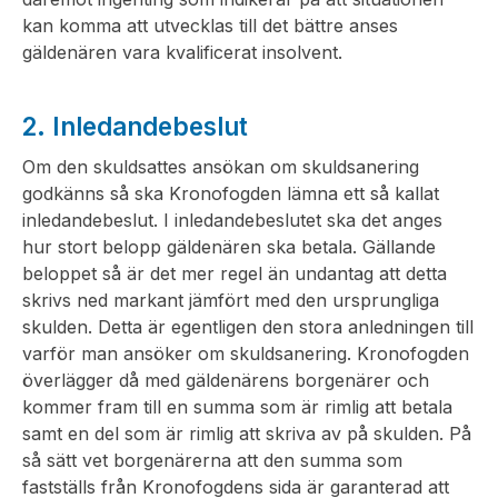
kan komma att utvecklas till det bättre anses
gäldenären vara kvalificerat insolvent.
2. Inledandebeslut
Om den skuldsattes ansökan om skuldsanering
godkänns så ska Kronofogden lämna ett så kallat
inledandebeslut. I inledandebeslutet ska det anges
hur stort belopp gäldenären ska betala. Gällande
beloppet så är det mer regel än undantag att detta
skrivs ned markant jämfört med den ursprungliga
skulden. Detta är egentligen den stora anledningen till
varför man ansöker om skuldsanering. Kronofogden
överlägger då med gäldenärens borgenärer och
kommer fram till en summa som är rimlig att betala
samt en del som är rimlig att skriva av på skulden. På
så sätt vet borgenärerna att den summa som
fastställs från Kronofogdens sida är garanterad att