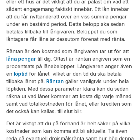
eller ett hus är det viktigt att du är påläst om vad ett
sådant engagemang faktiskt innebär. Ett lån innebär
att du får nyttjanderätt över en viss summa pengar
under en bestämd period. Detta belopp ska sedan
betalas tillbaka till långivaren. Beloppet du som
låntagare får låna är dessutom förenat med ränta.
Räntan är den kostnad som långivaren tar ut för att
låna pengar
till dig. Oftast är räntan angiven som en
procentsats på lånebeloppet. Långivaren anger även
en
löptid
för lånet, vilket är den tid du ska betala
tillbaka lånet på.
Räntan
gäller vanligtvis under hela
löptiden. Med dessa parametrar klara kan du sedan
räkna ut vad lånet kommer att kosta dig varje månad
samt vad totalkostnaden för lånet, eller krediten som
det också kan kallas, till slut blir.
Det är viktigt att du på förhand är helt säker på vilka
kostnader som kan komma att bli aktuella. Ta även
reda på eventuell dröjsmålsränta samt hur hög denna