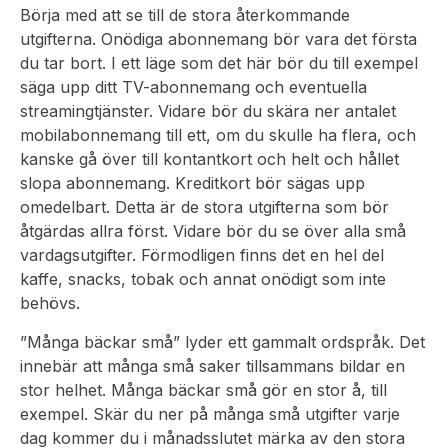
Börja med att se till de stora återkommande
utgifterna. Onödiga abonnemang bör vara det första
du tar bort. I ett läge som det här bör du till exempel
säga upp ditt TV-abonnemang och eventuella
streamingtjänster. Vidare bör du skära ner antalet
mobilabonnemang till ett, om du skulle ha flera, och
kanske gå över till kontantkort och helt och hållet
slopa abonnemang. Kreditkort bör sägas upp
omedelbart. Detta är de stora utgifterna som bör
åtgärdas allra först. Vidare bör du se över alla små
vardagsutgifter. Förmodligen finns det en hel del
kaffe, snacks, tobak och annat onödigt som inte
behövs.
”Många bäckar små” lyder ett gammalt ordspråk. Det
innebär att många små saker tillsammans bildar en
stor helhet. Många bäckar små gör en stor å, till
exempel. Skär du ner på många små utgifter varje
dag kommer du i månadsslutet märka av den stora