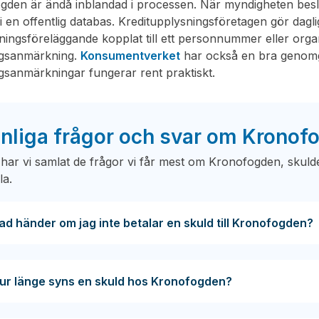
gden är ändå inblandad i processen. När myndigheten beslu
i en offentlig databas. Kreditupplysningsföretagen gör dagl
lningsföreläggande kopplat till ett personnummer eller org
ngsanmärkning.
Konsumentverket
har också en bra genomg
gsanmärkningar fungerar rent praktiskt.
nliga frågor och svar om Kronof
har vi samlat de frågor vi får mest om Kronofogden, skul
la.
ad händer om jag inte betalar en skuld till Kronofogden?
ur länge syns en skuld hos Kronofogden?