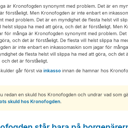
a är Kronofogden synonymt med problem. Det är en myndighe
 är förståeligt. Men Kronofogden är inte enbart en inkass
 med problem. Det är en myndighet de flesta helst vill slip
ill helst slippa ha med att göra, och det är förståeligt. Me
ar för många är Kronofogden synonymt med problem. Det är 
göra, och det är förståeligt. De flesta vill helst slippa ha me
gden är inte enbart en inkassomaskin som jagar för mån
ndighet de flesta helst vill slippa ha med att göra, och det är
, och det är förståeligt.
kulder går först via
inkasso
innan de hamnar hos Kronofo
u redan en skuld hos Kronofogden och undrar vad som gälle
rots skuld hos Kronofogden
.
ofogden står bara på borgenärer