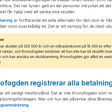
mföra. Det har tyvärr gett en del personer intrycket att de
skt får hjälp med att sänka sina skulder.
nering
är fortfarande ett sista alternativ för den som är hårt
lder inom överskådlig tid. Det är ett verktyg för de mest uts
el
ar skulder på 320 000 kr och en månadsinkomst på 18 000 kr efter s
 räntan, och Kronofogden bedömer att hon inte kan bli skuldfri ino
n och kan ansöka om skuldsanering. Kronofogden gör alltid en sam
k.
ofogden registrerar alla betalni
är ett vanligt missförstånd. Det är inte Kronofogden som r
plysningsföretagen. Mer om hur det påverkar dina lånemöjl
ngsanmärkning
.