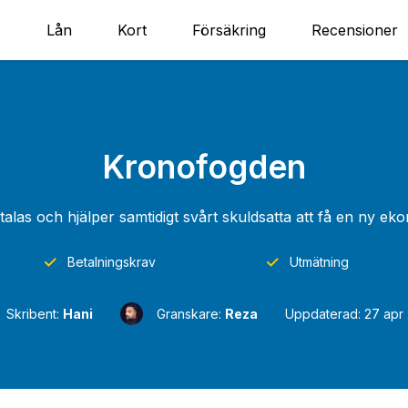
Lån
Kort
Försäkring
Recensioner
Kronofogden
etalas och hjälper samtidigt svårt skuldsatta att få en ny e
Betalningskrav
Utmätning
Skribent:
Hani
Granskare:
Reza
Uppdaterad: 27 apr