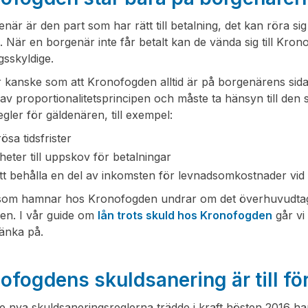
när är den part som har rätt till betalning, det kan röra sig
. När en borgenär inte får betalt kan de vända sig till Kr
gsskyldige.
r kanske som att Kronofogden alltid är på borgenärens sida
v proportionalitetsprincipen och måste ta hänsyn till den sk
gler för gäldenären, till exempel:
sa tidsfrister
heter till uppskov för betalningar
att behålla en del av inkomsten för levnadsomkostnader vid
om hamnar hos Kronofogden undrar om det överhuvudtaget g
nen. I vår guide om
lån trots skuld hos Kronofogden
går vi
tänka på.
ofogdens skuldsanering är till för
 nya skuldsaneringsreglerna trädde i kraft hösten 2016 ha