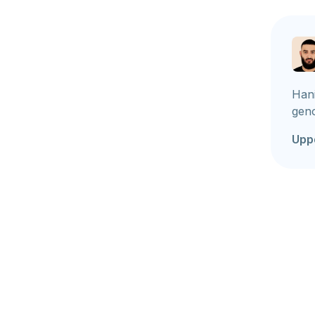
Hani
geno
Upp