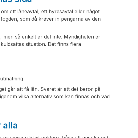
 om ett låneavtal, ett hyresavtal eller något
onofogden, som då kräver in pengarna av den
, men så enkelt är det inte. Myndigheten är
uldsattas situation. Det finns flera
 utmätning
år att få lån. Svaret är att det beror på
 igenom vilka alternativ som kan finnas och vad
 alla
r processen blivit enklare, både att ansöka och