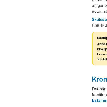
att geno
automati
Skuldsa
sina sku
Exemp
Anna h
knappt
krave
storle
Kron
Det här 
kreditup
betalni