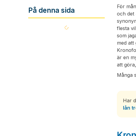
För mång
På denna sida
och det
synonymt
Läser
flesta v
in...
som jag
med att 
Kronofo
är en my
att göra
Många s
Har d
lån t
Kron