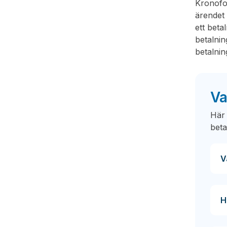
Kronofo
ärendet 
ett beta
betalni
betalnin
Va
Här 
beta
V
H