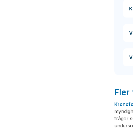
K
V
V
Fler
Kronof
myndigh
frågor s
undersö