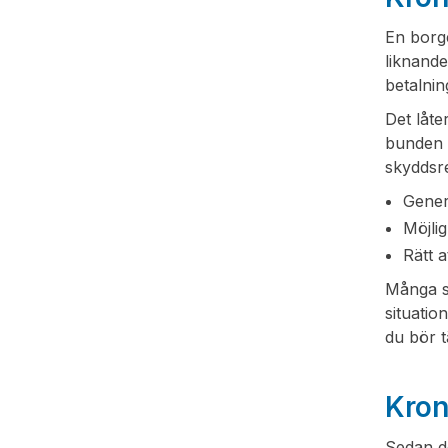
En borge
liknande
betalnin
Det låte
bunden a
skyddsre
Generö
Möjlig
Rätt 
Många s
situatio
du bör 
Kron
Sedan de