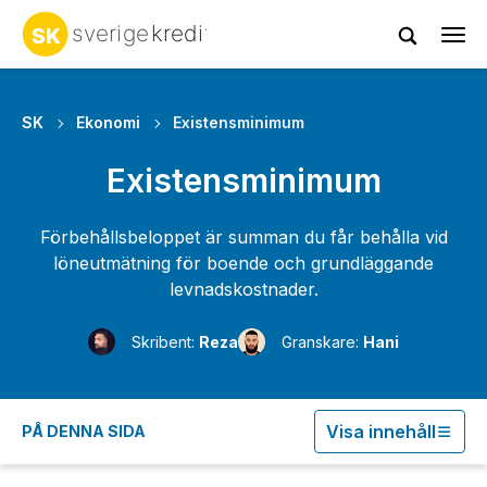
Tog
navi
SK
Ekonomi
Existensminimum
Existensminimum
Förbehållsbeloppet är summan du får behålla vid
löneutmätning för boende och grundläggande
levnadskostnader.
Skribent:
Reza
Granskare:
Hani
Visa innehåll
PÅ DENNA SIDA