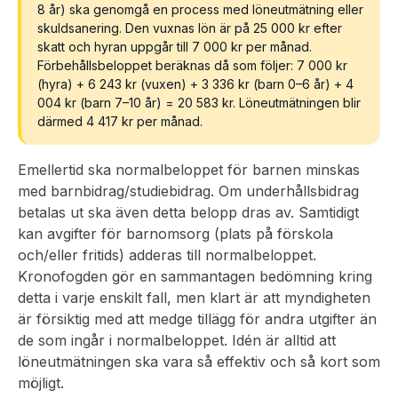
8 år) ska genomgå en process med löneutmätning eller
skuldsanering. Den vuxnas lön är på 25 000 kr efter
skatt och hyran uppgår till 7 000 kr per månad.
Förbehållsbeloppet beräknas då som följer: 7 000 kr
(hyra) + 6 243 kr (vuxen) + 3 336 kr (barn 0–6 år) + 4
004 kr (barn 7–10 år) = 20 583 kr. Löneutmätningen blir
därmed 4 417 kr per månad.
Emellertid ska normalbeloppet för barnen minskas
med barnbidrag/studiebidrag. Om underhållsbidrag
betalas ut ska även detta belopp dras av. Samtidigt
kan avgifter för barnomsorg (plats på förskola
och/eller fritids) adderas till normalbeloppet.
Kronofogden gör en sammantagen bedömning kring
detta i varje enskilt fall, men klart är att myndigheten
är försiktig med att medge tillägg för andra utgifter än
de som ingår i normalbeloppet. Idén är alltid att
löneutmätningen ska vara så effektiv och så kort som
möjligt.