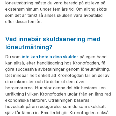
löneutmätning måste du vara beredd på att leva på
existensminimum under fem års tid. Om allting sköts
som det är tänkt så anses skulden vara avbetalad
efter dessa fem år.
Vad innebär skuldsanering med
löneutmätning?
Du som
inte kan betala dina skulder
på egen hand
kan alltså, efter handläggning hos Kronofogden, få
göra successiva avbetalningar genom löneutmätning.
Det innebär helt enkelt att Kronofogden tar en del av
dina inkomster och fördelar ut dem över
borgenärerna. Hur stor denna del blir bestäms i en
uträkning i vilken Kronofogden utgår från en lång rad
ekonomiska faktorer. Uträkningen baseras i
huvudsak på en redogörelse som du som skuldsatt
själv får lämna in. Emellertid gör Kronofogden också