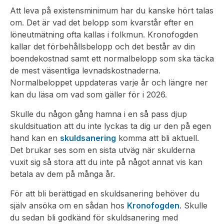
Att leva på existensminimum har du kanske hört talas
om. Det är vad det belopp som kvarstår efter en
löneutmätning ofta kallas i folkmun. Kronofogden
kallar det förbehållsbelopp och det består av din
boendekostnad samt ett normalbelopp som ska täcka
de mest väsentliga levnadskostnaderna.
Normalbeloppet uppdateras varje år och längre ner
kan du läsa om vad som gäller för i 2026.
Skulle du någon gång hamna i en så pass djup
skuldsituation att du inte lyckas ta dig ur den på egen
hand kan en
skuldsanering
komma att bli aktuell.
Det brukar ses som en sista utväg när skulderna
vuxit sig så stora att du inte på något annat vis kan
betala av dem på många år.
För att bli berättigad en skuldsanering behöver du
själv ansöka om en sådan hos
Kronofogden
. Skulle
du sedan bli godkänd för skuldsanering med