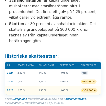
Schablonintäkten
är kapitalunderlaget
multiplicerat med statslåneräntan plus 1
procentenhet. Det finns ett golv på 1,25 procent,
vilket gäller vid extremt låga räntor.
Skatten
är 30 procent av schablonintäkten. Det
skattefria grundbeloppet på 300 000 kronor
räknas av från kapitalunderlaget innan
beräkningen görs.
Historiska skattesatser:
ÅR
SKATTESATS
SKATTEFRITT
2024
2,62 %
3,62 %
1,086 %
Nej
2025
1,96 %
2,96 %
0,888 %
150 000 kr
2026
2,55 %
3,55 %
1,065 %
300 000 kr
Källa:
Riksgälden
(statslåneränta 30 nov) och
Konsumenternas
.
Skattesatsen = (statslåneränta + 1 pp) × 30 %.