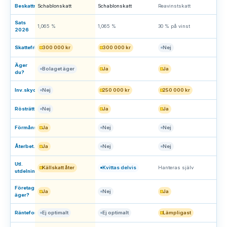
Beskattning
Schablonskatt
Schablonskatt
Reavinstskatt
Sats
1,065 %
1,065 %
30 % på vinst
2026
Skattefritt
300 000 kr
300 000 kr
Nej
Äger
Bolaget äger
Ja
Ja
du?
Inv.skydd
Nej
250 000 kr
250 000 kr
Rösträtt
Nej
Ja
Ja
Förmånstagare
Ja
Nej
Nej
Återbet.skydd
Ja
Nej
Nej
Utl.
Källskatt åter
Kvittas delvis
Hanteras själv
utdelning
Företag
Ja
Nej
Ja
äger?
Räntefonder
Ej optimalt
Ej optimalt
Lämpligast