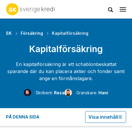
Tog
navi
SK
Försäkring
Kapitalförsäkring
Kapitalförsäkring
En kapitalförsäkring är ett schablonbeskattat
sparande där du kan placera aktier och fonder samt
ange en förmånstagare.
Skribent:
Reza
Granskare:
Hani
Visa innehåll
PÅ DENNA SIDA