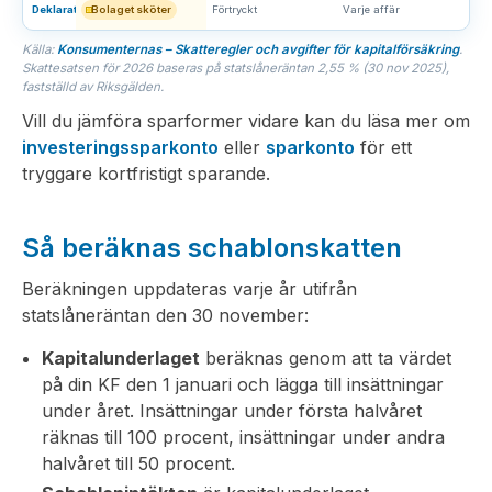
Deklaration
Bolaget sköter
Förtryckt
Varje affär
Källa:
Konsumenternas – Skatteregler och avgifter för kapitalförsäkring
.
Skattesatsen för 2026 baseras på statslåneräntan 2,55 % (30 nov 2025),
fastställd av Riksgälden.
Vill du jämföra sparformer vidare kan du läsa mer om
investeringssparkonto
eller
sparkonto
för ett
tryggare kortfristigt sparande.
Så beräknas schablonskatten
Beräkningen uppdateras varje år utifrån
statslåneräntan den 30 november:
Kapitalunderlaget
beräknas genom att ta värdet
på din KF den 1 januari och lägga till insättningar
under året. Insättningar under första halvåret
räknas till 100 procent, insättningar under andra
halvåret till 50 procent.