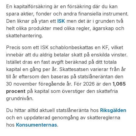
En kapitalförsäkring är en försäkring där du kan
spara aktier, fonder och andra finansiella instrument.
Den liknar på ytan ett
ISK
men det är i grunden två
helt olika produkter med olika regler, ägarskap och
skattehantering.
Precis som ett ISK schablonbeskattas en KF, vilket
innebär att du aldrig betalar skatt på enskilda vinster.
Istället dras en fast avgift beräknad på ditt totala
kapital en gång per år. Skattesatsen varierar från år
till år eftersom den baseras på statslåneräntan den
30 november föregående år. För 2026 är den
1,065
procent
på kapital som överstiger den skattefria
grundnivån.
Du hittar alltid aktuell statslåneränta hos
Riksgälden
och en uppdaterad genomgång av skattereglerna
hos
Konsumenternas
.