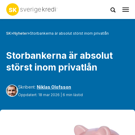
Tog
navi
SK
»
Nyheter
»
Storbankerna är absolut störst inom privatlån
Storbankerna är absolut
störst inom privatlån
Skribent:
Niklas Olofsson
Oppdatert: 18 mar 2026 | 6 min lästid