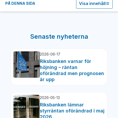
Visa innehåll
PÅ DENNA SIDA
Senaste nyheterna
2026-06-17
Riksbanken varnar för
höjning – räntan
oförändrad men prognosen
är upp
2026-05-13
Riksbanken lämnar
styrräntan oförändrad i maj
2026