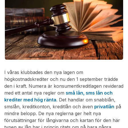
I våras klubbades den nya lagen om
högkostnadskrediter och nu den 1 september trädde
den i kraft. Numera är konsumentkreditlagen reviderad
med ett antal nya regler om
små lån, sms lån och
krediter med hög ränta
. Det handlar om snabblån,
smslån, kreditkonton, kreditlån och även
privatlån
på
mindre belopp. De nya reglerna ger helt nya
förutsättningar för långivarna och kartan för den här
typen av lån har i princip ritats om på bara några