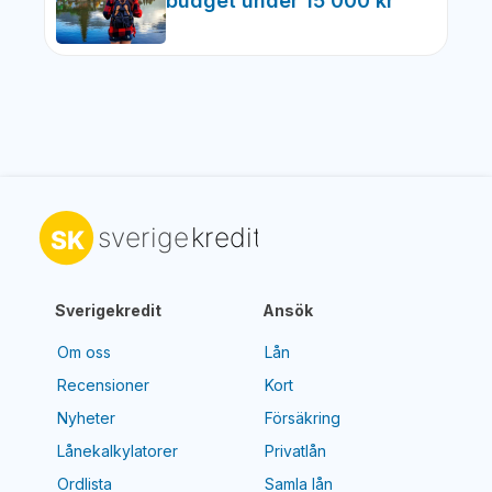
budget under 15 000 kr
Sverigekredit
Ansök
Om oss
Lån
Recensioner
Kort
Nyheter
Försäkring
Lånekalkylatorer
Privatlån
Ordlista
Samla lån