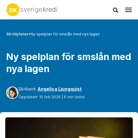
Tog
navi
SK
»
Nyheter
»
Ny spelplan för smslån med nya lagen
Ny spelplan för smslån med
nya lagen
Skribent:
Angelica Ljungquist
Oppdatert: 16 feb 2026 | 6 min lästid