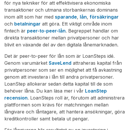
för nya tekniker för att effektivisera ekonomiska
transaktioner och utmana storbankernas dominans
inom allt som har med
sparande
,
lån
,
försäkringar
och
betalningar
att göra. Ett viktigt område inom
fintech är
peer-to-peer-lån
. Begreppet handlar om
direkta transaktioner mellan privatpersoner och har
blivit en växande del av den digitala lånemarknaden.
Det är peer-to-peer för lån som är LoanSteps idé.
Genom varumärket
SaveLend
attraheras kapital från
privatpersoner som ser en möjlighet att få avkastning
genom att investera i lån till andra privatpersoner.
LoanStep allokerar sedan detta kapital till de som
behöver låna. Du kan läsa mer i vår
LoanStep
recension
. LoanSteps roll är, förutom att administrera
plattformen som krävs för matchningen mellan
långivare och låntagare, att hantera ansökningar, göra
kreditkontroller samt betala ut pengar.
För långivarna blir resultatet av en investering i