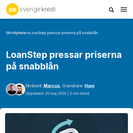
Tog
navi
SK
»
Nyheter
»
LoanStep pressar priserna på snabblån
LoanStep pressar priserna
på snabblån
Skribent:
Marcus
, Granskare:
Hani
Oppdatert: 20 maj 2026 | 3 min lästid