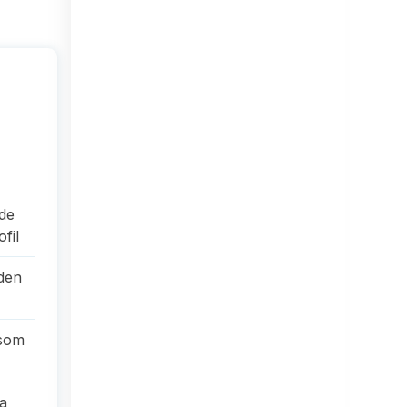
de
fil
nden
rsom
e
la