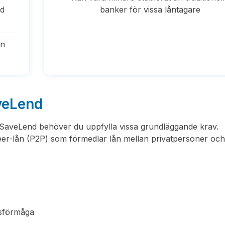
od
banker för vissa låntagare
ån
aveLend
a SaveLend behöver du uppfylla vissa grundläggande krav.
eer-lån (P2P) som förmedlar lån mellan privatpersoner och
gsförmåga