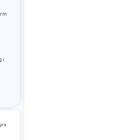
orm
 i
hyra