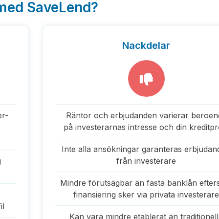
 med SaveLend?
Nackdelar
er-
Räntor och erbjudanden varierar beroen
på investerarnas intresse och din kreditpro
Inte alla ansökningar garanteras erbjuda
g
från investerare
Mindre förutsägbar än fasta banklån efte
finansiering sker via privata investerar
il
Kan vara mindre etablerat än traditionel