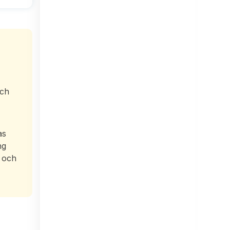
och
as
ng
s och