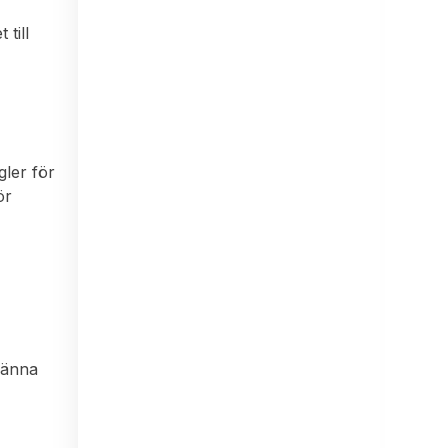
 till
gler för
ör
känna