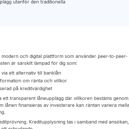
plägg utanför den traditionella
n modern och digital plattform som använder peer-to-peer-
änsten är särskilt lämpad för dig som:
via ett alternativ till banklån
nformation om ränta och villkor
baserad på kreditvärdighet
 ha ett transparent låneupplägg där villkoren bestäms genom
m lånen finansieras av investerare kan räntan variera mell
ng.
reditprövning. Kreditupplysning tas i samband med ansökan
r ett erbjudande.