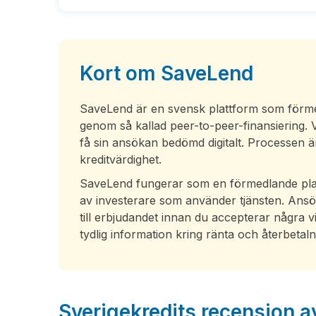
Kort om SaveLend
SaveLend är en svensk plattform som förmed
genom så kallad peer-to-peer-finansiering.
få sin ansökan bedömd digitalt. Processen är 
kreditvärdighet.
SaveLend fungerar som en förmedlande platt
av investerare som använder tjänsten. Ansök
till erbjudandet innan du accepterar några 
tydlig information kring ränta och återbetaln
Sverigekredits recension 