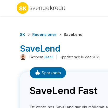
SK
Recensioner
SaveLend
SaveLend
Skribent:
Hani
Uppdaterad: 16 dec 2025
Sparkonto
SaveLend Fast
Ett konto hos SaveLend ger dig möjlighet att