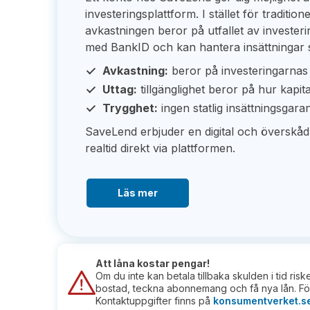
investeringsplattform. I stället för traditi
avkastningen beror på utfallet av invester
med BankID och kan hantera insättningar s
Avkastning:
beror på investeringarnas 
Uttag:
tillgänglighet beror på hur kapita
Trygghet:
ingen statlig insättningsgara
SaveLend erbjuder en digital och överskådli
realtid direkt via plattformen.
Läs mer
Att låna kostar pengar!
Om du inte kan betala tillbaka skulden i tid ris
bostad, teckna abonnemang och få nya lån. För
Kontaktuppgifter finns på
konsumentverket.s