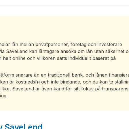
lar lån mellan privatpersoner, företag och investerare
 Via SaveLend kan låntagare ansöka om lån utan säkerhet 
helt online och villkoren sätts individuellt baserat på
form snarare än en traditionell bank, och lånen finansier
an är kostnadsfri och inte bindande, och du kan ta ställni
villkor. SaveLend är även känd för sitt fokus på transparen
ing.
av SaveLend