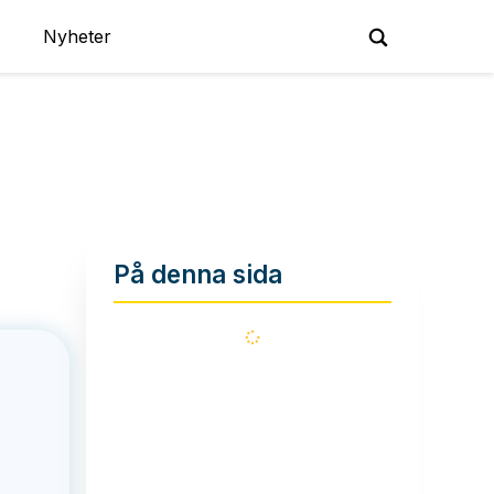
Nyheter
På denna sida
Läser
in...