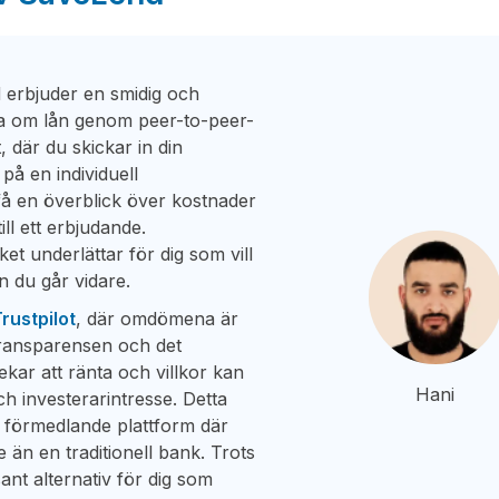
d erbjuder en smidig och
ka om lån genom peer-to-peer-
, där du skickar in din
på en individuell
 få en överblick över kostnader
ill ett erbjudande.
ket underlättar för dig som vill
 du går vidare.
rustpilot
, där omdömena är
transparensen och det
kar att ränta och villkor kan
Hani
h investerarintresse. Detta
 förmedlande plattform där
 än en traditionell bank. Trots
sant alternativ för dig som