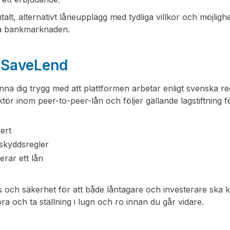
lt, alternativt låneupplägg med tydliga villkor och möjlighet
lla bankmarknaden.
s SaveLend
a dig trygg med att plattformen arbetar enligt svenska re
ör inom peer-to-peer-lån och följer gällande lagstiftning f
ert
askyddsregler
erar ett lån
 och säkerhet för att både låntagare och investerare ska 
a och ta ställning i lugn och ro innan du går vidare.