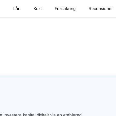
Lån
Kort
Försäkring
Recensioner
 investera kapital digitalt via en etablerad