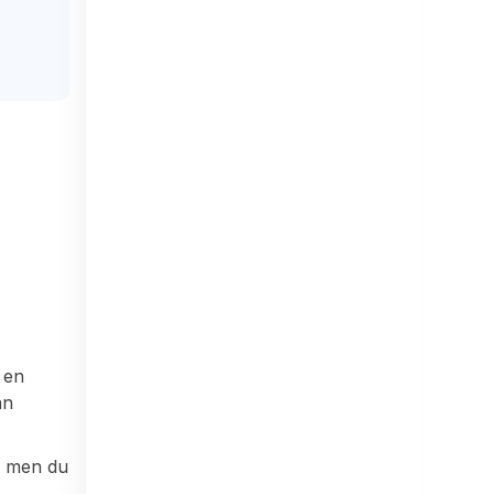
 en
an
, men du