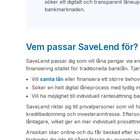
söker ett digitalt och transparent låneup
bankmarknaden.
Vem passar SaveLend för?
SaveLend passar dig som vill låna pengar via e
finansiering istället för traditionella banklån. Tj
Vill
samla lån
eller finansiera ett större behov 
Söker en helt digital låneprocess med tydlig i
Vill ha möjlighet till individuell räntesättning 
SaveLend riktar sig till privatpersoner som vill
kreditbedömning och investerarintresse. Efterso
låntagare, vilket ger en mer individuell prissättni
Ansökan sker online och du får besked efter k
förbinder dig inte till något förrän du acceptera