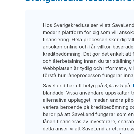
Hos Sverigekredit.se ser vi att SaveLen
modern plattform för dig som vill ansö
finansiering. Hela processen sker digitalt
ansökan online och får villkor baserade 
kreditbedömning. Det gör det enkelt att
och återbetalning innan du tar ställning t
Webbplatsen är tydlig och informativ, vil
förstå hur låneprocessen fungerar innan
SaveLend har ett betyg på 3,4 av 5 på
T
blandade. Vissa användare uppskattar 
alternativa upplägget, medan andra påpe
variera beroende på kreditbedömning oc
beror på att SaveLend fungerar som en
lånen finansieras av investerare, snarare
detta anser vi att SaveLend är ett intres