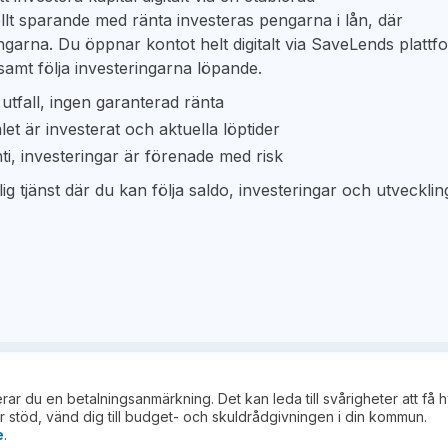
onellt sparande med ränta investeras pengarna i lån, där
ingarna. Du öppnar kontot helt digitalt via SaveLends plattf
amt följa investeringarna löpande.
utfall, ingen garanterad ränta
let är investerat och aktuella löptider
nti, investeringar är förenade med risk
g tjänst där du kan följa saldo, investeringar och utveckling
kerar du en betalningsanmärkning. Det kan leda till svårigheter att få 
 stöd, vänd dig till budget- och skuldrådgivningen i din kommun.
e
.