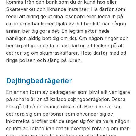
komma från den bank som du är kund hos eller
Skatteverket och liknande instanser. Ha därför som
regel att aldrig ge ut dina lösenord eller logga in på
din internetbank med hjälp av ditt bankID när någon
annan ber dig göra det. En legitim aktör hade
nämligen aldrig bett dig om det. Om någon ringer och
ber dig att göra detta är det därför ett tecken på att
det rör sig om skumraskaffärer. Hota därför med att
ringa polisen och släng på luren.
Dejtingbedrägerier
En annan form av bedrägerier som blivit allt vanligare
på senare år är så kallade dejtingbedrägerier. Dessa
kan gå till på en mängd olika sätt. Bland annat kan
det röra sig om personer som använder sig av
inkorrekta profiler där de utger sig för att vara någon
de inte är. Ibland kan det till exempel röra sig om män
som utger sig för att vara kvinnor eller tvärt om.