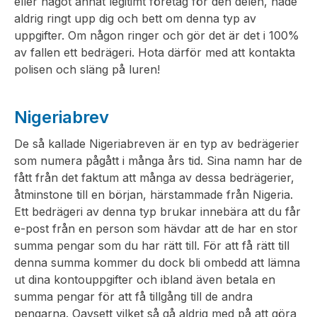
eller något annat legitimt företag för den delen, hade
aldrig ringt upp dig och bett om denna typ av
uppgifter. Om någon ringer och gör det är det i 100%
av fallen ett bedrägeri. Hota därför med att kontakta
polisen och släng på luren!
Nigeriabrev
De så kallade Nigeriabreven är en typ av bedrägerier
som numera pågått i många års tid. Sina namn har de
fått från det faktum att många av dessa bedrägerier,
åtminstone till en början, härstammade från Nigeria.
Ett bedrägeri av denna typ brukar innebära att du får
e-post från en person som hävdar att de har en stor
summa pengar som du har rätt till. För att få rätt till
denna summa kommer du dock bli ombedd att lämna
ut dina kontouppgifter och ibland även betala en
summa pengar för att få tillgång till de andra
pengarna. Oavsett vilket så gå aldrig med på att göra