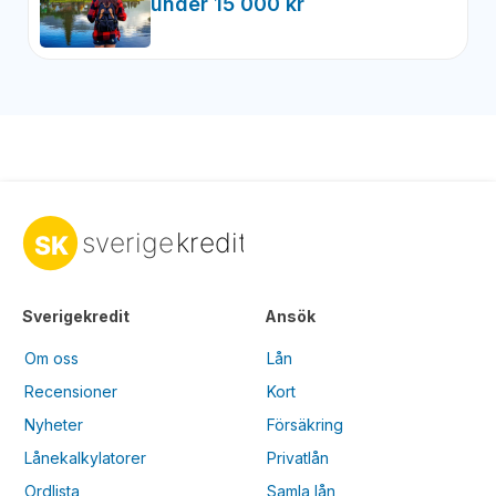
under 15 000 kr
Sverigekredit
Ansök
Om oss
Lån
Recensioner
Kort
Nyheter
Försäkring
Lånekalkylatorer
Privatlån
Ordlista
Samla lån