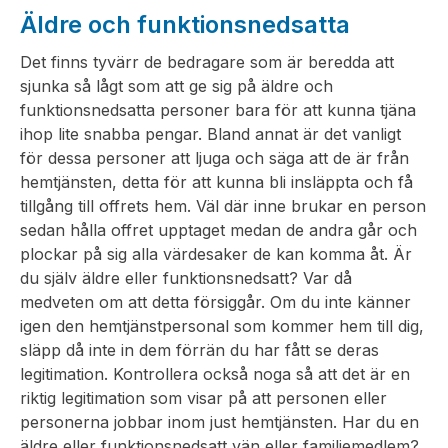
Äldre och funktionsnedsatta
Det finns tyvärr de bedragare som är beredda att
sjunka så lågt som att ge sig på äldre och
funktionsnedsatta personer bara för att kunna tjäna
ihop lite snabba pengar. Bland annat är det vanligt
för dessa personer att ljuga och säga att de är från
hemtjänsten, detta för att kunna bli insläppta och få
tillgång till offrets hem. Väl där inne brukar en person
sedan hålla offret upptaget medan de andra går och
plockar på sig alla värdesaker de kan komma åt. Är
du själv äldre eller funktionsnedsatt? Var då
medveten om att detta försiggår. Om du inte känner
igen den hemtjänstpersonal som kommer hem till dig,
släpp då inte in dem förrän du har fått se deras
legitimation. Kontrollera också noga så att det är en
riktig legitimation som visar på att personen eller
personerna jobbar inom just hemtjänsten. Har du en
äldre eller funktionsnedsatt vän eller familjemedlem?