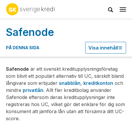
Tog
Startsidan
> Safenode
navi
Safenode
Visa innehåll
PÅ DENNA SIDA
Safenode
är ett svenskt kreditupplysningsföretag
som blivit ett populärt alternativ till UC, särskilt bland
långivare som erbjuder
snabblån
,
kreditkonton
och
mindre
privatlån
. Allt fler kreditbolag använder
Safenode eftersom deras kreditupplysningar inte
registreras hos UC, vilket gör det enklare för dig som
konsument att jämföra lån utan att försämra ditt UC-
score.