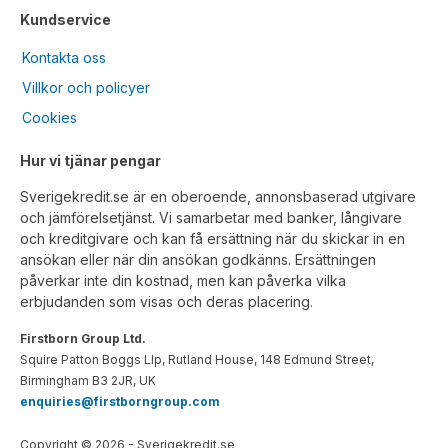
Kundservice
Kontakta oss
Villkor och policyer
Cookies
Hur vi tjänar pengar
Sverigekredit.se är en oberoende, annonsbaserad utgivare
och jämförelsetjänst. Vi samarbetar med banker, långivare
och kreditgivare och kan få ersättning när du skickar in en
ansökan eller när din ansökan godkänns. Ersättningen
påverkar inte din kostnad, men kan påverka vilka
erbjudanden som visas och deras placering.
Firstborn Group Ltd.
Squire Patton Boggs Llp, Rutland House, 148 Edmund Street,
Birmingham B3 2JR, UK
enquiries@firstborngroup.com
Copyright ©
2026
- Sverigekredit.se