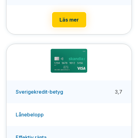
Läs mer
Sverigekredit-betyg
3,7
Lånebelopp
Effektiv ränta