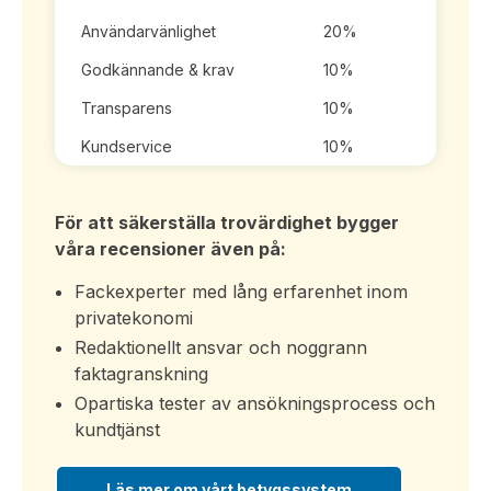
Användarvänlighet
20%
Godkännande & krav
10%
Transparens
10%
Kundservice
10%
För att säkerställa trovärdighet bygger
våra recensioner även på:
Fackexperter med lång erfarenhet inom
privatekonomi
Redaktionellt ansvar och noggrann
faktagranskning
Opartiska tester av ansökningsprocess och
kundtjänst
Läs mer om vårt betygssystem