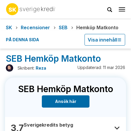
Tog
navi
SK
Recensioner
SEB
Hemköp Matkonto
Visa innehåll
PÅ DENNA SIDA
SEB Hemköp Matkonto
Uppdaterad: 11 mar 2026
Skribent:
Reza
SEB Hemköp Matkonto
Ansök här
Sverigekredits betyg
3,7