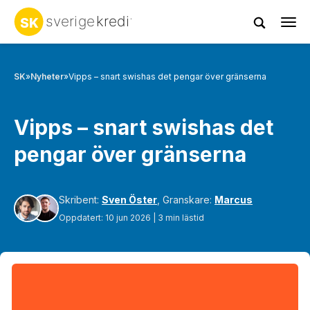
Tog
navi
SK
»
Nyheter
»
Vipps – snart swishas det pengar över gränserna
Vipps – snart swishas det
pengar över gränserna
Skribent:
Sven Öster
, Granskare:
Marcus
Oppdatert: 10 jun 2026 | 3 min lästid