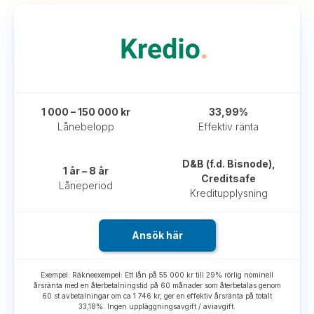
1 000 – 150 000 kr
33,99%
Lånebelopp
Effektiv ränta
D&B (f.d. Bisnode),
1 år – 8 år
Creditsafe
Låneperiod
Kreditupplysning
Ansök här
Exempel: Räkneexempel: Ett lån på 55 000 kr till 29% rörlig nominell
årsränta med en återbetalningstid på 60 månader som återbetalas genom
60 st avbetalningar om ca 1 746 kr, ger en effektiv årsränta på totalt
33,18%. Ingen uppläggningsavgift / aviavgift.