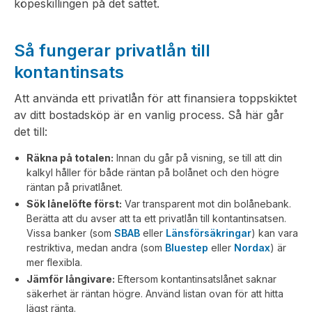
köpeskillingen på det sättet.
Så fungerar privatlån till
kontantinsats
Att använda ett privatlån för att finansiera toppskiktet
av ditt bostadsköp är en vanlig process. Så här går
det till:
Räkna på totalen:
Innan du går på visning, se till att din
kalkyl håller för både räntan på bolånet och den högre
räntan på privatlånet.
Sök lånelöfte först:
Var transparent mot din bolånebank.
Berätta att du avser att ta ett privatlån till kontantinsatsen.
Vissa banker (som
SBAB
eller
Länsförsäkringar
) kan vara
restriktiva, medan andra (som
Bluestep
eller
Nordax
) är
mer flexibla.
Jämför långivare:
Eftersom kontantinsatslånet saknar
säkerhet är räntan högre. Använd listan ovan för att hitta
lägst ränta.