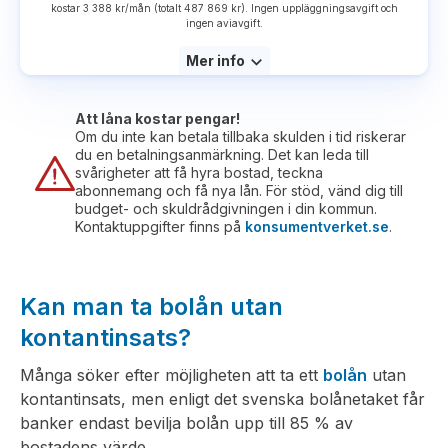
kostar 3 388 kr/mån (totalt 487 869 kr). Ingen uppläggningsavgift och
ingen aviavgift.
Mer info
Att låna kostar pengar!
Om du inte kan betala tillbaka skulden i tid riskerar
du en betalningsanmärkning. Det kan leda till
svårigheter att få hyra bostad, teckna
abonnemang och få nya lån. För stöd, vänd dig till
budget- och skuldrådgivningen i din kommun.
Kontaktuppgifter finns på
konsumentverket.se
.
Kan man ta bolån utan
kontantinsats?
Många söker efter möjligheten att ta ett
bolån
utan
kontantinsats, men enligt det svenska bolånetaket får
banker endast bevilja bolån upp till 85 % av
bostadens värde.