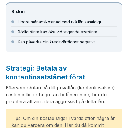
Risker
Högre månadskostnad med två lån samtidigt
Rörlig ränta kan öka vid stigande styrränta
Kan påverka din kreditvärdighet negativt
Strategi: Betala av
kontantinsatslånet först
Eftersom räntan på ditt privatlån (kontantinsatsen)
nästan alltid är högre än bolåneräntan, bör du
prioritera att amortera aggressivt på detta lån.
Tips: Om din bostad stiger i värde efter några år
kan du värdera om den. Har du då kommit