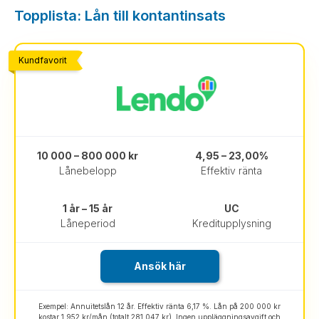
Topplista: Lån till kontantinsats
Kundfavorit
10 000 – 800 000 kr
4,95 – 23,00%
Lånebelopp
Effektiv ränta
1 år – 15 år
UC
Låneperiod
Kreditupplysning
Ansök här
Exempel: Annuitetslån 12 år. Effektiv ränta 6,17 %. Lån på 200 000 kr
kostar 1 952 kr/mån (totalt 281 047 kr). Ingen uppläggningsavgift och