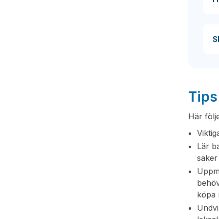
S
Tips
Här följ
Viktig
Lär ba
saker
Uppmu
behöv
köpa 
Undvi