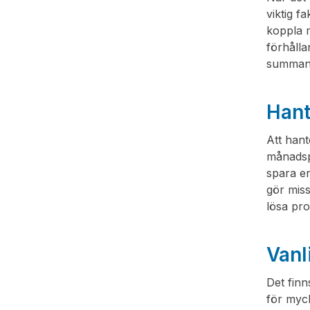
viktig f
koppla m
förhålla
summan 
Hant
Att hant
månadspe
spara en
gör miss
lösa pr
Vanl
Det finn
för myck