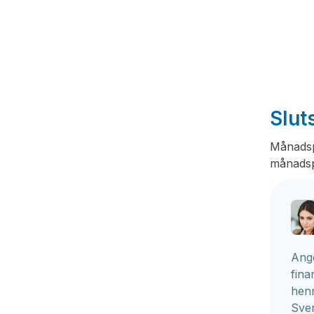
Slut
Månadsp
månadspe
Ange
fina
henn
Sver