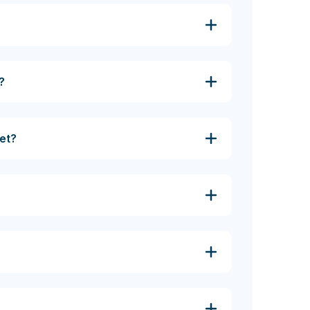
?
et?