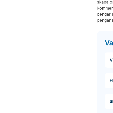
skapa or
kommer d
pengar 
pengaha
Va
V
H
S