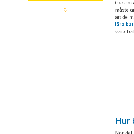
Genom at
Läser
måste ar
in...
att de 
lära ba
vara bät
Hur
När det 