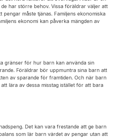
e har större behov. Vissa föräldrar väljer att
 att pengar måste tjänas. Familjens ekonomiska
t familjens ekonomi kan påverka mängden av
tta gränser för hur barn kan använda sin
rande. Föräldrar bör uppmuntra sina barn att
ikten av sparande för framtiden. Och när barn
att lära av dessa misstag istället för att bara
ånadspeng. Det kan vara frestande att ge barn
n balans som lär barn värdet av pengar utan att