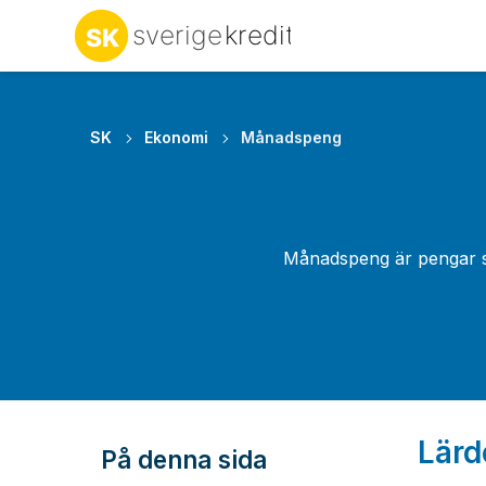
SK
Ekonomi
Månadspeng
Månadspeng är pengar s
Lärd
På denna sida