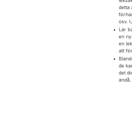
leksa
detta
förha
osv. 
Lär b
en ny 
en le
att fö
Blanda
de kan
det d
ändå.