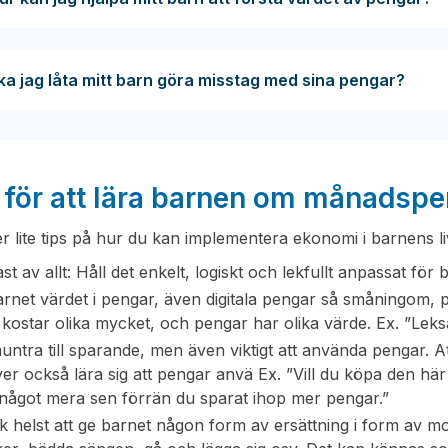
ka jag låta mitt barn göra misstag med sina pengar?
 för att lära barnen om månadsp
er lite tips på hur du kan implementera ekonomi i barnens li
ast av allt: Håll det enkelt, logiskt och lekfullt anpassat för 
rnet värdet i pengar, även digitala pengar så småningom, på 
 kostar olika mycket, och pengar har olika värde. Ex. ”Leks
ntra till sparande, men även viktigt att använda pengar. Att
er också lära sig att pengar anvä Ex. ”Vill du köpa den här
något mera sen förrän du sparat ihop mer pengar.”
k helst att ge barnet någon form av ersättning i form av mo