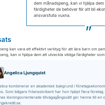
dem månadspeng, kan vi hjälpa dem 
färdigheter de behöver för att bli ek
ansvarsfulla vuxna.
sats
eng kan vara ett effektivt verktyg för att lära barn om p
ng, kan vi hjälpa dem att utveckla viktiga färdigheter som
Angelica Ljungquist
lica kombinerar en akademisk bakgrund i företagsekonom
ns. Som tidigare frilansskribent har hon hjälpt flera företag
es lösningsorienterade tillvägagångssätt gör henne till en o
igekredit.se.