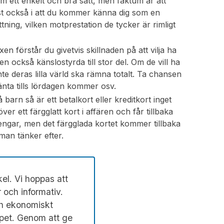
m ett enkelt och bra sätt, men faktum är att
ast också i att du kommer känna dig som en
ning, vilken motprestation de tycker är rimligt
n förstår du givetvis skillnaden på att vilja ha
n också känslostyrda till stor del. Om de vill ha
te deras lilla värld ska rämna totalt. Ta chansen
vänta tills lördagen kommer osv.
 barn så är ett betalkort eller kreditkort inget
er ett färgglatt kort i affären och får tillbaka
 pengar, men det färgglada kortet kommer tillbaka
man tänker efter.
kel. Vi hoppas att
 och informativ.
ch ekonomiskt
apet. Genom att ge