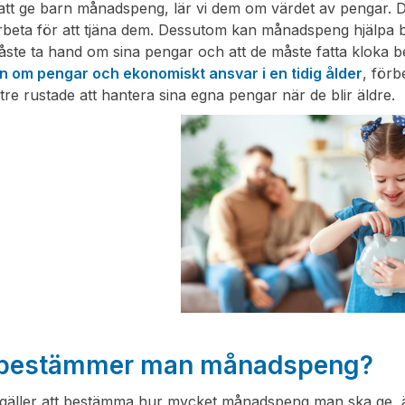
t ge barn månadspeng, lär vi dem om värdet av pengar. De 
beta för att tjäna dem. Dessutom kan månadspeng hjälpa ba
måste ta hand om sina pengar och att de måste fatta kloka
rn om pengar och ekonomiskt ansvar i en tidig ålder
, förb
tre rustade att hantera sina egna pengar när de blir äldre.
 bestämmer man månadspeng?
gäller att bestämma hur mycket månadspeng man ska ge, är 