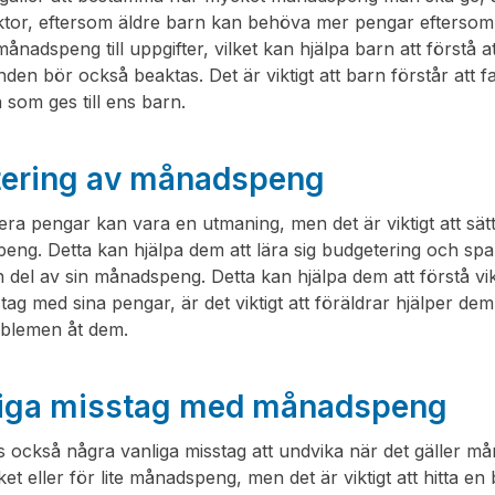
aktor, eftersom äldre barn kan behöva mer pengar eftersom d
ånadspeng till uppgifter, vilket kan hjälpa barn att förstå
nden bör också beaktas. Det är viktigt att barn förstår at
som ges till ens barn.
ering av månadspeng
era pengar kan vara en utmaning, men det är viktigt att sä
ng. Detta kan hjälpa dem att lära sig budgetering och spa
 del av sin månadspeng. Detta kan hjälpa dem att förstå v
tag med sina pengar, är det viktigt att föräldrar hjälper dem 
oblemen åt dem.
iga misstag med månadspeng
s också några vanliga misstag att undvika när det gäller m
et eller för lite månadspeng, men det är viktigt att hitta e