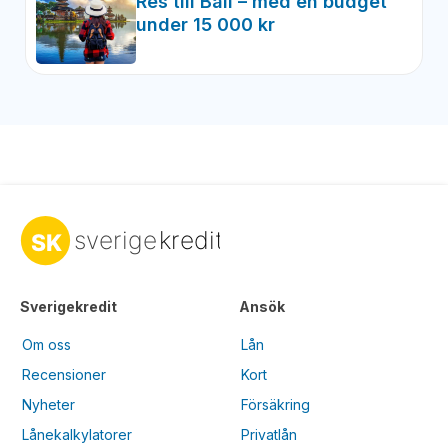
Res till Bali – med en budget
under 15 000 kr
Sverigekredit
Ansök
Om oss
Lån
Recensioner
Kort
Nyheter
Försäkring
Lånekalkylatorer
Privatlån