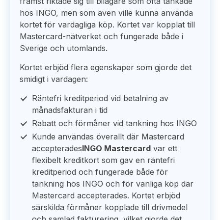
främst riktade sig till bilägare som ofta tankade
hos INGO, men som även ville kunna använda
kortet för vardagliga köp. Kortet var kopplat till
Mastercard-nätverket och fungerade både i
Sverige och utomlands.
Kortet erbjöd flera egenskaper som gjorde det
smidigt i vardagen:
Räntefri kreditperiod vid betalning av
månadsfakturan i tid
Rabatt och förmåner vid tankning hos INGO
Kunde användas överallt där Mastercard
accepterades
INGO Mastercard
var ett
flexibelt kreditkort som gav en räntefri
kreditperiod och fungerade både för
tankning hos INGO och för vanliga köp där
Mastercard accepterades. Kortet erbjöd
särskilda förmåner kopplade till drivmedel
och samlad fakturering, vilket gjorde det