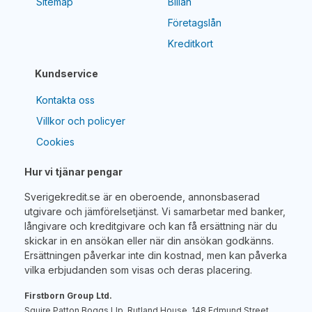
Sitemap
Billån
Företagslån
Kreditkort
Kundservice
Kontakta oss
Villkor och policyer
Cookies
Hur vi tjänar pengar
Sverigekredit.se är en oberoende, annonsbaserad
utgivare och jämförelsetjänst. Vi samarbetar med banker,
långivare och kreditgivare och kan få ersättning när du
skickar in en ansökan eller när din ansökan godkänns.
Ersättningen påverkar inte din kostnad, men kan påverka
vilka erbjudanden som visas och deras placering.
Firstborn Group Ltd.
Squire Patton Boggs Llp, Rutland House, 148 Edmund Street,