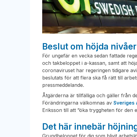
Beslut om höjda nivåe
För ungefär en vecka sedan fattade rege
och takbeloppet i a-kassan, samt att höj
coronaviruset har regeringen tidigare avi
beslutats för att flera ska få rätt till arb
pressmeddelande.
Åtgärderna är tillfälliga och gäller från 
Förändringarna välkomnas av
Sveriges 
Eriksson till att ”öka tryggheten för den e
Det här innebär höjnin
Grundbeloppet för dig som blivit arbetslös