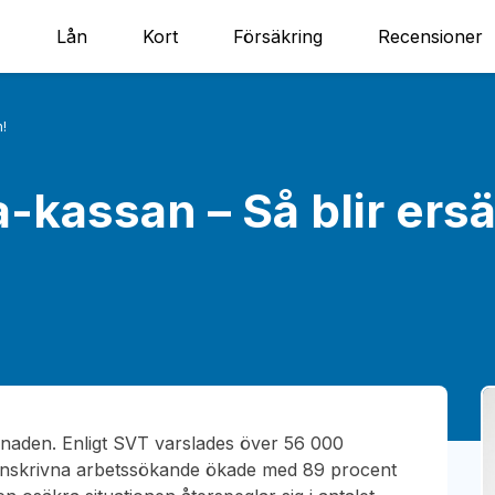
Lån
Kort
Försäkring
Recensioner
n!
a-kassan – Så blir ers
aden. Enligt SVT varslades över 56 000
inskrivna arbetssökande ökade med 89 procent