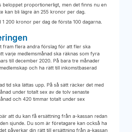
s beloppet proportionerligt, men det finns nu en
te kan bli lägre än 255 kronor per dag.
ill 1 200 kronor per dag de första 100 dagarna.
eringen
fram flera andra förslag för att fler ska
 att varje medlemsmånad ska räknas som fyra
mars till december 2020. På bara tre månader
edlemskap och ha rätt till inkomstbaserad
ad tid ska lättas upp. På så sätt räcker det med
ånad under totalt sex av de tolv senaste
månad och 420 timmar totalt under sex
bär att du kan få ersättning från a-kassan redan
för den sjunde. Du som är företagare kan också ha
t påverkar din rätt till ersättning från a-kassan