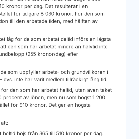
l 510 kronor per dag. Det resulterar i en
ället för tidigare 8 030 kronor. För den som
tion till den arbetade tiden, med hälften av
t låg för de som arbetat deltid införs en lägsta
att den som har arbetat mindre än halvtid inte
grundbelopp (255 kronor/dag) efter
 de som uppfyller arbets- och grundvillkoren i
dvs. inte har varit medlem tillräckligt lång tid.
för den som har arbetat heltid, utan även taket
80 procent av lönen, men nu som högst 1 200
ället för 910 kronor. Det ger en högsta
att:
heltid höjs från 365 till 510 kronor per dag.