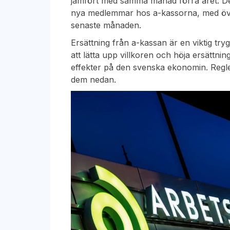
jämfört med samma månad förra året. Den 
nya medlemmar hos a-kassorna, med öve
senaste månaden.
Ersättning från a-kassan är en viktig try
att lätta upp villkoren och höja ersättni
effekter på den svenska ekonomin. Regle
dem nedan.