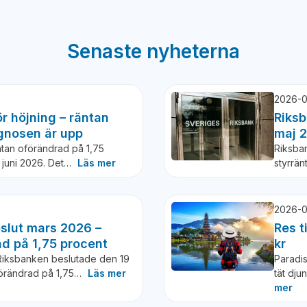
Senaste nyheterna
2026-0
r höjning – räntan
Riksb
gnosen är upp
maj 
tan oförändrad på 1,75
Riksba
7 juni 2026. Det…
Läs mer
styrrän
2026-0
slut mars 2026 –
Res t
ad på 1,75 procent
kr
Riksbanken beslutade den 19
Paradis
oförändrad på 1,75…
Läs mer
tät dju
mer