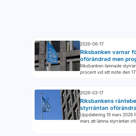
2026-06-17
Riksbanken varnar fö
oförändrad men pro
Riksbanken lämnade styrrän
procent vid sitt möte den 1
2026-03-17
Riksbankens räntebe
styrräntan oförändr
Uppdatering 19 mars 2026 
mars att lämna styrräntan 