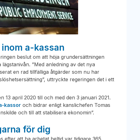
r inom a-kassan
ringen beslut om att höja grundersättningen
a lägstanivån. ”Med anledning av det nya
serat en rad tillfälliga åtgärder som nu har
etslöshetsersättning”, uttryckte regeringen det i ett
den 13 april 2020 till och med den 3 januari 2021.
a-kassor
och bidrar enligt kanslichefen Tomas
nskilde och till att stabilisera ekonomin”.
garna för dig
 efter att ha arbetat heltid var tidigare 365