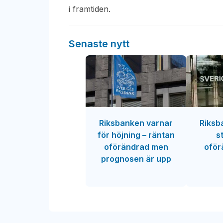
i framtiden.
Senaste nytt
Riksbanken varnar
Riksb
för höjning – räntan
s
oförändrad men
oför
prognosen är upp