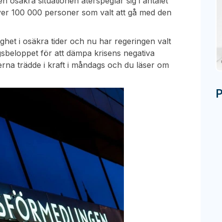
osäkra situationen återspeglar sig i antalet
r 100 000 personer som valt att gå med den
gghet i osäkra tider och nu har regeringen valt
ngsbeloppet för att dämpa krisens negativa
rna trädde i kraft i måndags och du läser om
P