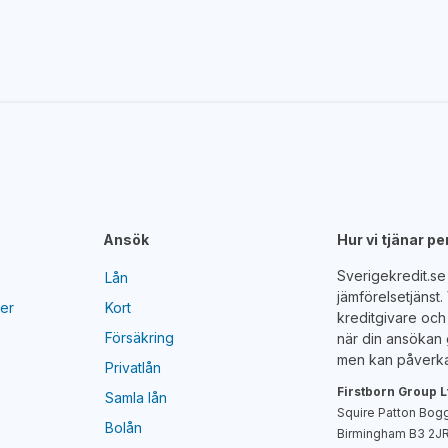
Ansök
Hur vi tjänar p
Sverigekredit.s
Lån
jämförelsetjänst
yer
Kort
kreditgivare och 
Försäkring
när din ansökan 
men kan påverka
Privatlån
Firstborn Group L
Samla lån
Squire Patton Bogg
Bolån
Birmingham B3 2JR