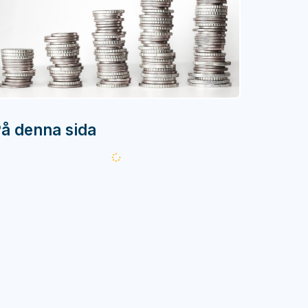
å denna sida
Läser
in...