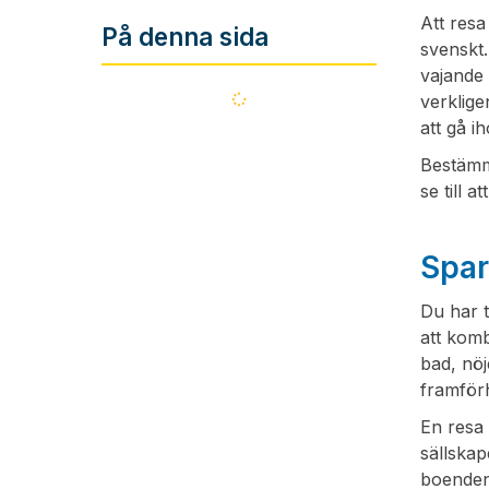
Att resa
På denna sida
svenskt
vajande 
Läser
verklige
in...
att gå i
Bestämme
se till 
Spar
Du har t
att komb
bad, nöj
framförh
En resa 
sällskap
boenden 