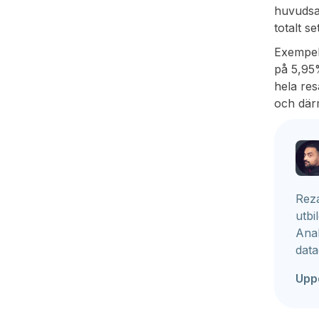
huvudsak
totalt se
Exempel:
på 5,95%
hela res
och därm
Reza
utbi
Anal
data
Upp