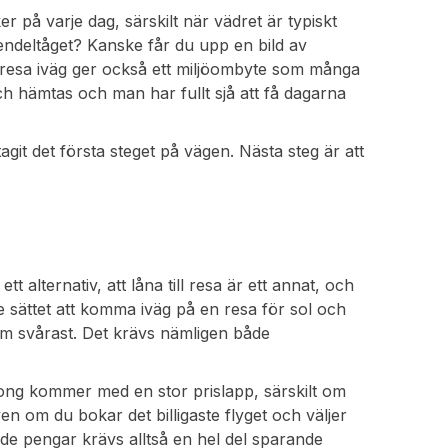
 på varje dag, särskilt när vädret är typiskt
endeltåget? Kanske får du upp en bild av
tt resa iväg ger också ett miljöombyte som många
h hämtas och man har fullt sjå att få dagarna
agit det första steget på vägen. Nästa steg är att
t alternativ, att låna till resa är ett annat, och
te sättet att komma iväg på en resa för sol och
som svårast. Det krävs nämligen både
song kommer med en stor prislapp, särskilt om
en om du bokar det billigaste flyget och väljer
de pengar krävs alltså en hel del sparande