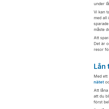
under lå
Vi kan t
med all 
sparade
måste d
Att spar
Det är o
resor för
Lån t
Med ett 
nätet
oc
Att låna
att du b
först be