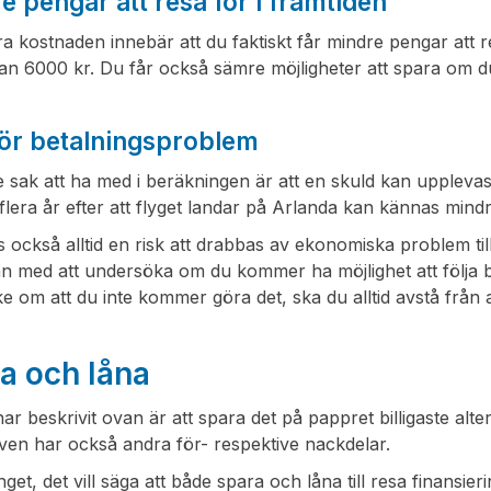
e pengar att resa för i framtiden
a kostnaden innebär att du faktiskt får mindre pengar att r
n 6000 kr. Du får också sämre möjligheter att spara om du vä
för betalningsproblem
e sak att ha med i beräkningen är att en skuld kan uppleva
flera år efter att flyget landar på Arlanda kan kännas mindre
s också alltid en risk att drabbas av ekonomiska problem till
n med att undersöka om du kommer ha möjlighet att följa 
e om att du inte kommer göra det, ska du alltid avstå från a
a och låna
ar beskrivit ovan är att spara det på pappret billigaste alte
iven har också andra för- respektive nackdelar.
nget, det vill säga att både spara och låna till resa finansi