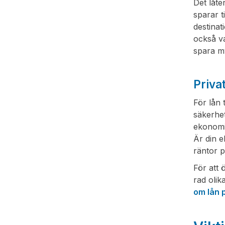
Det låte
sparar t
destinat
också va
spara m
Privat
För lån 
säkerhet
ekonomi
Är din 
räntor 
För att 
rad olik
om lån 