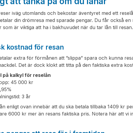
igt att tänka på om du lånar
eser iväg utomlands och bekostar äventyret med ett reselå
etalar din drömresa med sparade pengar. Du får också en s
r som är viktiga att ha i bakhuvudet när du tar lån till resan
sk kostnad för resan
etalar extra för förmånen att ”slippa” spara och kunna resa
ackdel. Det är dock klokt att titta på den faktiska extra kostn
 på kalkyl för reselån
opp: 45 000 kr
5,95%
lningstid: 3 år
lån enligt ovan innebär att du ska betala tillbaka 1409 kr p
re 6000 kr mer än resans faktiska pris. Notera här att vi 