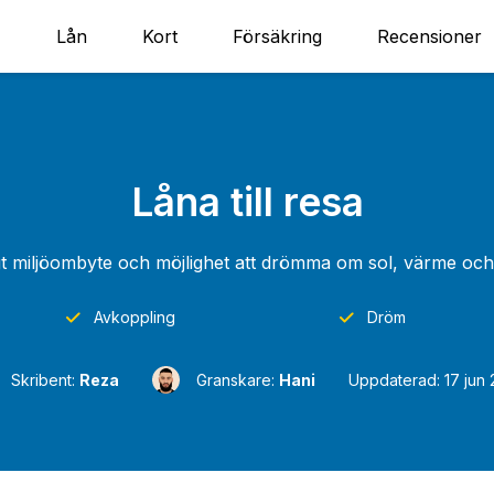
Lån
Kort
Försäkring
Recensioner
Låna till resa
igt miljöombyte och möjlighet att drömma om sol, värme oc
Avkoppling
Dröm
Skribent:
Reza
Granskare:
Hani
Uppdaterad: 17 jun