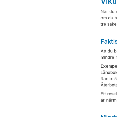
Vikt
När du r
om du b
tre sake
Fakti
Att du b
mindre n
Exempel
Lånebel
Ränta: 
Återbeta
Ett rese
är närma