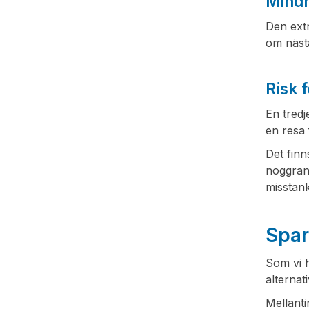
Mindr
Den extr
om nästa
Risk 
En tredj
en resa 
Det finn
noggran
misstank
Spar
Som vi h
alternat
Mellanti