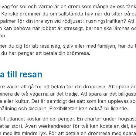
 iväg för sol och värme är en dröm som många av oss tänker
. Kanske drömmer du om saltstänkta hav när du sitter på p
palmer för din inre syn vid rödljuset i rusningstrafiken? A
n kan behöva när jobbet är stressigt, barnen ska lämnas oc
hop.
r du dig för att resa iväg, själv eller med familjen, har du t
att du har pengar att betala din drömresa.
a till resan
re vägar att gå för att betala för din drömresa. Att spara är et
inera de två vägarna är det tredje. Att spara är det billigas
e eller kultur. Det är samtidigt det sätt som kan upplevas 
ållning och disciplin. Flexibiliteten kan också bli lidande.
till utlandet kostar en del pengar. En charter under högsä
et är stort. Även weekendresor för två kan kosta en del, äv
med lite mindre lyx. För att betala en drömresa med spara