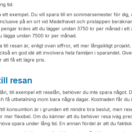
ng tid.
a ett exempel. Du vill spara till en sommarsemester för dig,
inclusive på en ort vid Medelhavet och prislappen beräknar 
 pengar krävs att du lägger undan 3750 kr per månad i ett
u lägga undan 7500 kr per månad.
a till resan är, enligt ovan siffror, ett mer långsiktigt proje
ckså en god idé att involvera hela familjen i sparandet. Give
 att få ett lägre pris.
ill resan
lån, till exempel ett reselån, behöver du inte spara något
h få utbetalning inom bara några dagar. Kostnaden får du 
 till konsumtion är i grunden ett mindre bra beslut, men res
lir mer flexibel. Om du känner att du behöver resa iväg preci
höva spara under lång tid. En annan fördel är att du faktis