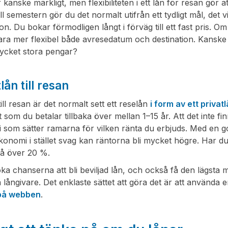
r kanske märkligt, men flexibiliteten i ett lån för resan gör 
ill semestern gör du det normalt utifrån ett tydligt mål, det 
ion. Du bokar förmodligen långt i förväg till ett fast pris. Om
ra mer flexibel både avresedatum och destination. Kanske 
ycket stora pengar?
lån till resan
till resan är det normalt sett ett reselån
i form av ett privat
 som du betalar tillbaka över mellan 1–15 år. Att det inte fin
 som sätter ramarna för vilken ränta du erbjuds. Med en 
ekonomi i stället svag kan räntorna bli mycket högre. Har
på över 20 %.
öka chanserna att bli beviljad lån, och också få den lägsta 
a långivare. Det enklaste sättet att göra det är att använda 
på webben
.