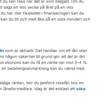
att du kan resa när det är som billigast. Om du
vill säga en viss vecka på året på en viss
 du har mer flexibilitet i finansieringen kan du
kan du till och med åka på en sista minuten och
lån
som är aktuellt. Det handlar om ett lån utan
ns någon säkerhet till grund gör att det är din
god ekonomi kan du få en ränta ner mot 3–4 %.
 du en betalningsanmärkning kan du räkna med
möjliga räntan, bör du jämföra reselån hos en
en låneförmedlare. Idag är det enklast att
söka