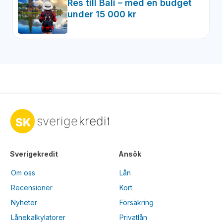
Res till Bali – med en budget
under 15 000 kr
Sverigekredit
Ansök
Om oss
Lån
Recensioner
Kort
Nyheter
Försäkring
Lånekalkylatorer
Privatlån