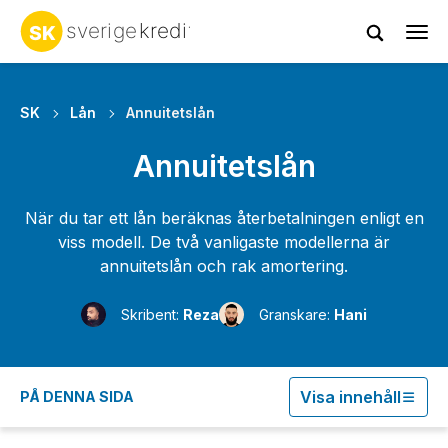
Tog
navi
SK
Lån
Annuitetslån
Annuitetslån
När du tar ett lån beräknas återbetalningen enligt en
viss modell. De två vanligaste modellerna är
annuitetslån och rak amortering.
Skribent:
Reza
Granskare:
Hani
Visa innehåll
PÅ DENNA SIDA