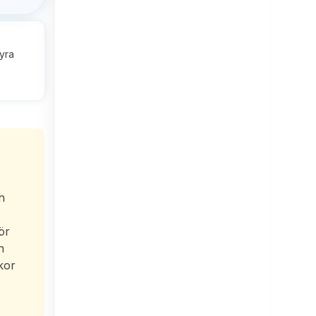
hyra
h
ör
n
kor