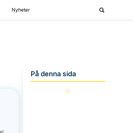
Nyheter
På denna sida
Läser
in...
el