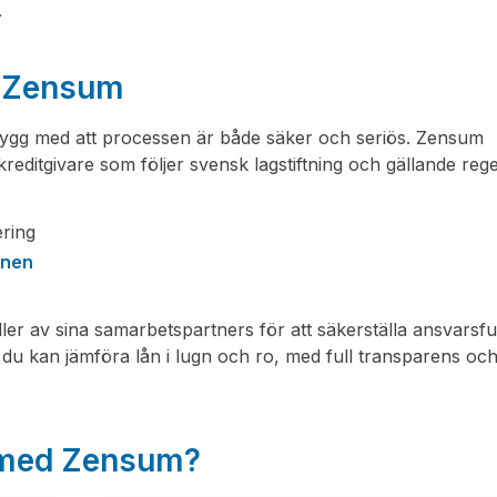
.
s Zensum
ygg med att processen är både säker och seriös. Zensum
ditgivare som följer svensk lagstiftning och gällande rege
ring
onen
r av sina samarbetspartners för att säkerställa ansvarsfu
tt du kan jämföra lån i lugn och ro, med full transparens oc
a med Zensum?