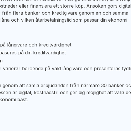
stnader eller finansiera ett större köp. Ansökan görs digital
r från flera banker och kreditgivare genom en och samma
l låna och vilken återbetalningstid som passar din ekonomi
på långivare och kreditvärdighet
baseras på din kreditvärdighet
ng
r varierar beroende på vald långivare och presenteras tydli
lån genom att samla erbjudanden från närmare 30 banker o
sen är digital, kostnadsfri och ger dig möjlighet att välja de
ekonomi bäst.