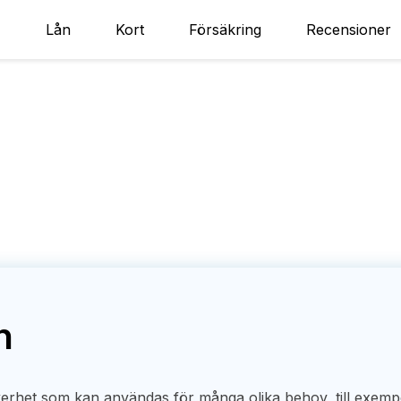
Lån
Kort
Försäkring
Recensioner
n
äkerhet som kan användas för många olika behov, till exemp