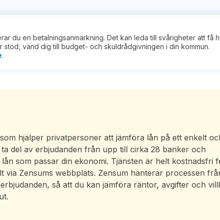
kerar du en betalningsanmärkning. Det kan leda till svårigheter att få 
 stöd, vänd dig till budget- och skuldrådgivningen i din kommun.
e
.
om hjälper privatpersoner att jämföra lån på ett enkelt oc
a del av erbjudanden från upp till cirka 28 banker och
 ett lån som passar din ekonomi. Tjänsten är helt kostnadsfri f
lt via Zensums webbplats. Zensum hanterar processen frå
eerbjudanden, så att du kan jämföra räntor, avgifter och vill
ut.