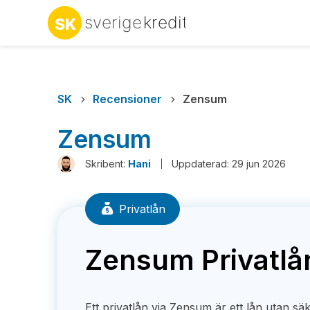
SK
Recensioner
Zensum
Zensum
Skribent:
Hani
Uppdaterad: 29 jun 2026
Privatlån
Zensum Privatlå
Ett privatlån via Zensum är ett lån utan s