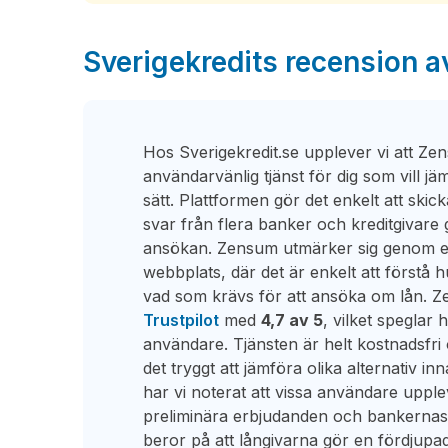
Sverigekredits recension 
Hos Sverigekredit.se upplever vi att Z
användarvänlig tjänst för dig som vill jäm
sätt. Plattformen gör det enkelt att skic
svar från flera banker och kreditgiva
ansökan. Zensum utmärker sig genom en 
webbplats, där det är enkelt att förstå
vad som krävs för att ansöka om lån. Z
Trustpilot
med
4,7 av 5
, vilket speglar
användare. Tjänsten är helt kostnadsfri 
det tryggt att jämföra olika alternativ in
har vi noterat att vissa användare upple
preliminära erbjudanden och bankernas slu
beror på att långivarna gör en fördjupa