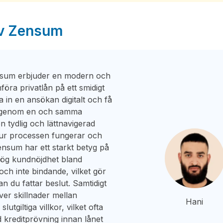
av Zensum
ensum erbjuder en modern och
föra privatlån på ett smidigt
ka in en ansökan digitalt och få
re genom en och samma
tydlig och lättnavigerad
 hur processen fungerar och
ensum har ett starkt betyg på
 hög kundnöjdhet bland
och inte bindande, vilket gör
nan du fattar beslut. Samtidigt
ver skillnader mellan
Hani
tgiltiga villkor, vilket ofta
d kreditprövning innan lånet