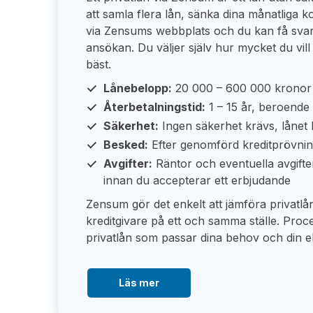
att samla flera lån, sänka dina månatliga ko
via Zensums webbplats och du kan få sva
ansökan. Du väljer själv hur mycket du vil
bäst.
Lånebelopp:
20 000 – 600 000 kronor
Återbetalningstid:
1 – 15 år, beroende 
Säkerhet:
Ingen säkerhet krävs, lånet 
Besked:
Efter genomförd kreditprövni
Avgifter:
Räntor och eventuella avgifte
innan du accepterar ett erbjudande
Zensum gör det enkelt att jämföra privat
kreditgivare på ett och samma ställe. Proces
privatlån som passar dina behov och din 
Läs mer