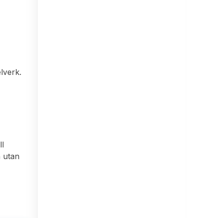
lverk.
ll
h utan