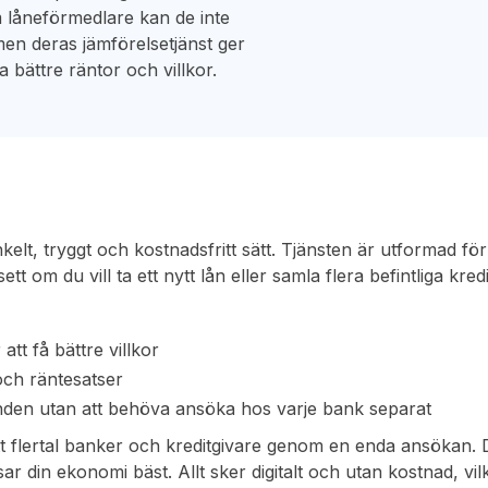
 låneförmedlare kan de inte
men deras jämförelsetjänst ger
ta bättre räntor och villkor.
elt, tryggt och kostnadsfritt sätt. Tjänsten är utformad för
tt om du vill ta ett nytt lån eller samla flera befintliga kredi
att få bättre villkor
 och räntesatser
danden utan att behöva ansöka hos varje bank separat
 flertal banker och kreditgivare genom en enda ansökan. 
sar din ekonomi bäst. Allt sker digitalt och utan kostnad, vil