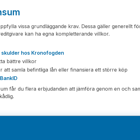
ensum
pfylla vissa grundläggande krav. Dessa gäller generellt fö
editgivare kan ha egna kompletterande villkor.
a
skulder hos Kronofogden
ta bättre villkor
 att samla befintliga lån eller finansiera ett större köp
d
BankID
ensum får du flera erbjudanden att jämföra genom en och s
ådlig.