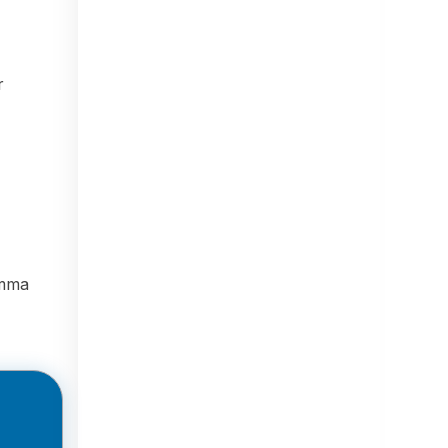
r
amma