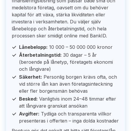
finansieringslösning som passar både små och
medelstora företag, oavsett om du behöver
kapital för att växa, stärka likviditeten eller
investera i verksamheten. Du väljer själv
lånebelopp och återbetalningstid, och hela
processen sker smidigt online med BankID.
Lånebelopp:
10 000 – 50 000 000 kronor
Återbetalningstid:
30 dagar – 5 år
(beroende på lånetyp, företagets ekonomi
och långivare)
Säkerhet:
Personlig borgen krävs ofta, och
vid större lån kan även företagsinteckning
eller fler borgensmän behövas
Besked:
Vanligtvis inom 24–48 timmar efter
att långivare granskat ansökan
Avgifter:
Tydliga och transparenta villkor
presenteras i offerten – inga dolda kostnader
Ponture gör det enkelt att hitta rätt företagslån