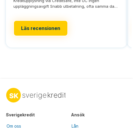
Kreditupplysning via Creditsafe, inte UC Ingen
uppläggningsavgift Snabb utbetalning, ofta samma dag
Du
Läs recensionen
Sverigekredit
Ansök
Om oss
Lån