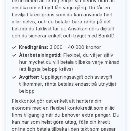
flexibiliteten att ta ut pengar vid behov utan att
ansöka om ett nytt lån varje gång. Du får en
beviljad kreditgräns som du kan använda helt
eller delvis, och du betalar bara ränta på det
belopp du faktiskt tar ut. Ansökan görs digitalt
och du signerar enkelt och tryggt med BankID.
Kreditgräns:
3 000 – 40 000 kronor
Återbetalningstid:
Flexibel, du väljer själv
hur mycket du vill betala tillbaka varje månad
(ett lägsta belopp krävs)
Avgifter:
Uppläggningsavgift och aviavgift
tillkommer, ränta betalas endast på utnyttjat
belopp
Flexkontot gör det enkelt att hantera din
ekonomi med en flexibel kontokredit som alltid
finns tillgänglig när du behöver extra pengar. Du
kan när som helst göra uttag, följa din kredit
online och betala tillbaka i den takt som passar