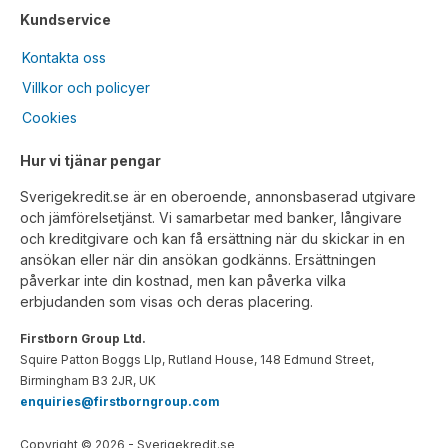
Kundservice
Kontakta oss
Villkor och policyer
Cookies
Hur vi tjänar pengar
Sverigekredit.se är en oberoende, annonsbaserad utgivare
och jämförelsetjänst. Vi samarbetar med banker, långivare
och kreditgivare och kan få ersättning när du skickar in en
ansökan eller när din ansökan godkänns. Ersättningen
påverkar inte din kostnad, men kan påverka vilka
erbjudanden som visas och deras placering.
Firstborn Group Ltd.
Squire Patton Boggs Llp, Rutland House, 148 Edmund Street,
Birmingham B3 2JR, UK
enquiries@firstborngroup.com
Copyright ©
2026
- Sverigekredit.se