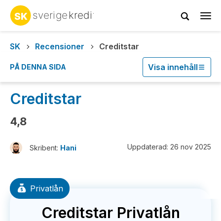
Tog
navi
SK
Recensioner
Creditstar
Visa innehåll
PÅ DENNA SIDA
Creditstar
4,8
Uppdaterad: 26 nov 2025
Skribent:
Hani
Privatlån
Creditstar Privatlån