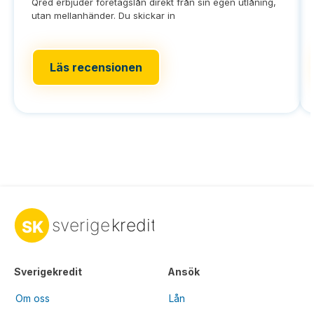
Qred erbjuder företagslån direkt från sin egen utlåning,
utan mellanhänder. Du skickar in
Läs recensionen
Sverigekredit
Ansök
Om oss
Lån