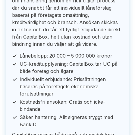
om finansiering genom en helt digital process
där du snabbt får ett individuellt låneförslag
baserat på företagets omsättning,
kreditvärdighet och bransch. Ansökan skickas
in online och du får ett tydligt erbjudande direkt
från CapitalBox, helt utan kostnad och utan
bindning innan du väljer att gå vidare.
Lånebelopp: 20 000 – 5 000 000 kronor
UC-kreditupplysning: CapitalBox tar UC på
både företag och ägare
Individuellt erbjudande: Prissättningen
baseras på företagets ekonomiska
förutsättningar
Kostnadsfri ansökan: Gratis och icke-
bindande
Säker hantering: Allt signeras tryggt med
BankID
CapitalBox passar både små och medelstora