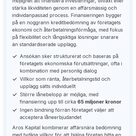
möjlighet att finansiera investeringar, tillväxt eller
stärka likviditeten genom en affärsmässig och
individanpassad process. Finansieringen bygger
på en noggrann kreditbedömning av företagets
ekonomi och återbetalningsförmåga, med fokus
på flexibilitet och långsiktiga lösningar snarare
än standardiserade upplägg.
Ansökan sker strukturerat och baseras på
företagets ekonomiska förutsättningar, ofta i
kombination med personlig dialog
Villkor som ränta, återbetalningstid och
upplägg sätts individuellt
Större lånebelopp är möjliga, med
finansiering upp till cirka
65 miljoner kronor
Ingen bindning förrän företaget väljer att
acceptera låneerbjudandet
Aros Kapital kombinerar affärsnära bedömning
med tydliga villkor för att hjälpa företag hitta en